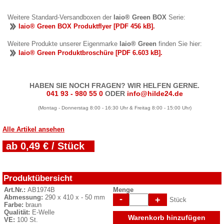
Weitere Standard-Versandboxen der
laio® Green BOX
Serie:
laio® Green BOX Produktflyer [PDF 456 kB].
Weitere Produkte unserer Eigenmarke
laio® Green
finden Sie hier:
laio® Green Produktbroschüre [PDF 6.603 kB].
HABEN SIE NOCH FRAGEN? WIR HELFEN GERNE.
041 93 - 980 55 0
ODER
info@hilde24.de
(Montag - Donnerstag 8:00 - 16:30 Uhr & Freitag 8:00 - 15:00 Uhr)
Alle Artikel ansehen
ab 0,49 € / Stück
Produktübersicht
Art.Nr.:
AB1974B
Menge
Abmessung:
290 x 410 x - 50 mm
-
+
Stück
Farbe:
braun
Qualität:
E-Welle
Warenkorb hinzufügen
VE:
100 St.