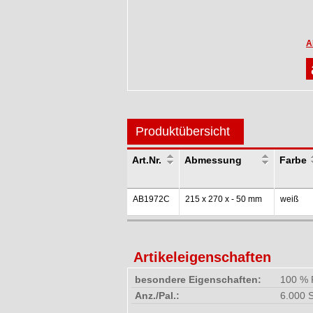
A
Produktübersicht
Art.Nr.
Abmessung
Farbe
AB1972C
215 x 270 x - 50 mm
weiß
Artikeleigenschaften
besondere Eigenschaften:
100 % F
Anz./Pal.:
6.000 S