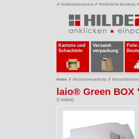
✓
Großkundenservice
✓
Persönliche Beratung
Kartons und
Versand­
Folie
Schachteln
verpackung
Beute
Home
//
Versand­verpackung
//
Versandtasche
laio® Green BOX
(1 Artikel)