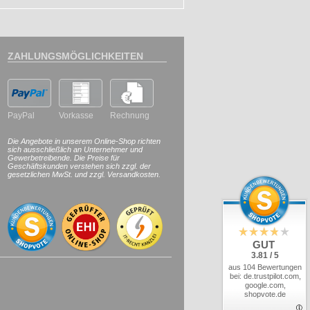
ZAHLUNGSMÖGLICHKEITEN
PayPal
Vorkasse
Rechnung
Die Angebote in unserem Online-Shop richten
sich ausschließlich an Unternehmer und
Gewerbetreibende. Die Preise für
Geschäftskunden verstehen sich zzgl. der
gesetzlichen MwSt. und zzgl. Versandkosten.
GUT
3.81 / 5
aus 104 Bewertungen
bei: de.trustpilot.com,
google.com,
shopvote.de