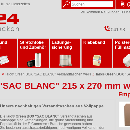
(
✓
Kurze Lieferzeiten
Willkommen Neukunden
|
Outle
041 93 –
 und
Stretchfolie
Ladungs­
Klebeband
Polster
l
und Zubehör
sicherung
Füllmat
n
//
laio® Green BOX "SAC BLANC" Versandtaschen weiß
//
laio® Green BOX "
 "SAC BLANC" 215 x 270 mm w
Emp
Unsere nachhaltigen Versandtaschen aus Vollpappe
Die
laio® Green BOX "SAC BLANC"
Versandtaschen aus
Vollpappe sind Verpackungen, die große Anerkennung und
Popularität in der E-Commerce-Branche gewonnen haben.
Sie bestehen aus strapazierfähigem, hochwertigem Vollkarton, der