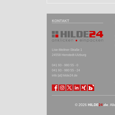
KONTAKT
Lise-Meitner-Straße 1
24558 Henstedt-Ulzburg
041 93 - 980 55 - 0
041 93 - 980 55 - 24
info [at] hilde24.de
© 2026
HILDE
24
.de
. Al