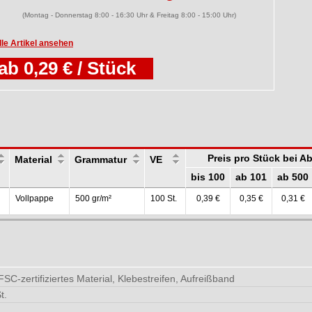
(Montag - Donnerstag 8:00 - 16:30 Uhr & Freitag 8:00 - 15:00 Uhr)
lle Artikel ansehen
ab 0,29 € / Stück
Preis pro Stück bei 
Material
Grammatur
VE
bis 100
ab 101
ab 500
Vollpappe
500 gr/m²
100 St.
0,39 €
0,35 €
0,31 €
SC-zertifiziertes Material, Klebestreifen, Aufreißband
t.