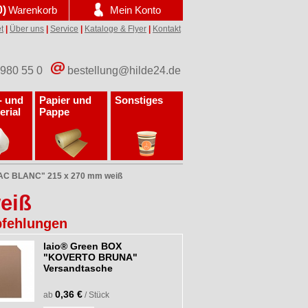
0)
Warenkorb
Mein Konto
t
|
Über uns
|
Service
|
Kataloge & Flyer
|
Kontakt
 980 55 0
bestellung@hilde24.de
- und
Papier und
Sonstiges
erial
Pappe
SAC BLANC" 215 x 270 mm weiß
eiß
fehlungen
laio® Green BOX
"KOVERTO BRUNA"
Versandtasche
0,36 €
ab
/ Stück