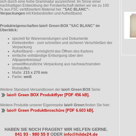
sich durch eine hohe Grammatur auszeichnet. Im Sinne einer
nachhaltigen Entwicklung der Forstwirtschaft stellen wir sie zu 100
% aus FSC-zertifiziertem Material her.
"SAC BLANC"-
Verpackungen
mit Klebestreifen und Aufreißband.
Produkteigenschaften laio® Green BOX "SAC BLANC" im
Überblick:
speziell für Warensendungen und Dokumente
Klebestreifen - zum schnellen und sicheren Verschließen der
Verpackung
Aufreißband – ermöglicht das Öffnen des Kartons
einfache vollständige Entsorgung über den
Altpapierkreislauf
umweltfreundliche Verpackung aus nachwachsenden
Rohstoffen
Maße:
215 x 270 mm
Farbe:
weiß
Weitere Standard-Versandboxen der
laio® Green BOX
Serie:
laio® Green BOX Produktflyer [PDF 456 kB].
Weitere Produkte unserer Eigenmarke
laio® Green
finden Sie hier:
laio® Green Produktbroschüre [PDF 6.603 kB].
HABEN SIE NOCH FRAGEN? WIR HELFEN GERNE.
041 93 - 980 55 0
ODER
info@hilde24.de