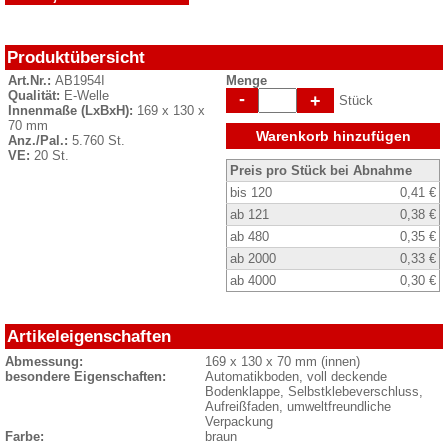
Produktübersicht
Art.Nr.:
AB1954I
Menge
Qualität:
E-Welle
-
+
Stück
Innenmaße (LxBxH):
169 x 130 x
70 mm
Warenkorb hinzufügen
Anz./Pal.:
5.760 St.
VE:
20 St.
Preis pro Stück bei Abnahme
bis 120
0,41 €
ab 121
0,38 €
ab 480
0,35 €
ab 2000
0,33 €
ab 4000
0,30 €
Artikeleigenschaften
Abmessung:
169 x 130 x 70 mm (innen)
besondere Eigenschaften:
Automatikboden, voll deckende
Bodenklappe, Selbstklebeverschluss,
Aufreißfaden, umweltfreundliche
Verpackung
Farbe:
braun