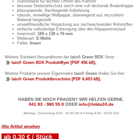
Aufreißband für leichtes Öffnen des Kartons
besserer Diebstahlschutz durch eine voll deckende Bodenklappe
platzsparende, flachliegende Anlieferung
robuste, einwellige Wellpappe; überwiegend aus recyceltem
Material hergestellt
umweltfreundliche Verpackung aus nachwachsenden Rohstoffen
einfache vollständige Entsorgung über den Altpapierkreislauf
Innenmaß:
169 x 130 x 70 mm
Wellenart:
E-Welle
Farbe:
braun
Weitere Standard-Versandboxen der
laio® Green BOX
Serie:
laio® Green BOX Produktflyer [PDF 456 kB].
Weitere Produkte unserer Eigenmarke
laio® Green
finden Sie hier:
laio® Green Produktbroschüre [PDF 6.603 kB].
HABEN SIE NOCH FRAGEN? WIR HELFEN GERNE.
041 93 - 980 55 0
ODER
info@hilde24.de
(Montag - Donnerstag 8:00 - 16:30 Uhr & Freitag 8:00 - 15:00 Uhr)
Alle Artikel ansehen
ab 0,30 € / Stück