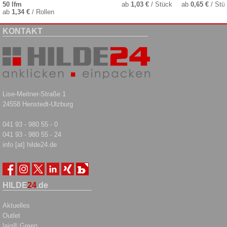
50 lfm
ab
1,03 €
/ Stück
ab
0,65 €
/ Stü
ab
1,34 €
/ Rollen
KONTAKT
Lise-Meitner-Straße 1
24558 Henstedt-Ulzburg
041 93 - 980 55 - 0
041 93 - 980 55 - 24
info [at] hilde24.de
HILDE
24
.de
Aktuelles
Outlet
laio® Green