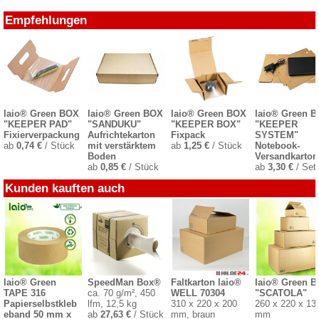
Empfehlungen
laio® Green BOX
laio® Green BOX
laio® Green BOX
laio® Green 
"KEEPER PAD"
"SANDUKU"
"KEEPER BOX"
"KEEPER
Fixierverpackung
Aufrichtekarton
Fixpack
SYSTEM"
ab
0,74 €
/ Stück
mit verstärktem
ab
1,25 €
/ Stück
Notebook-
Boden
Versandkarton
ab
0,85 €
/ Stück
ab
3,30 €
/ Set
Kunden kauften auch
laio® Green
SpeedMan Box®
Faltkarton laio®
laio® Green 
TAPE 316
ca. 70 g/m², 450
WELL 70304
"SCATOLA"
Papierselbstkleb
lfm, 12,5 kg
310 x 220 x 200
260 x 220 x 13
eband 50 mm x
ab
27,63 €
/ Stück
mm, braun
mm