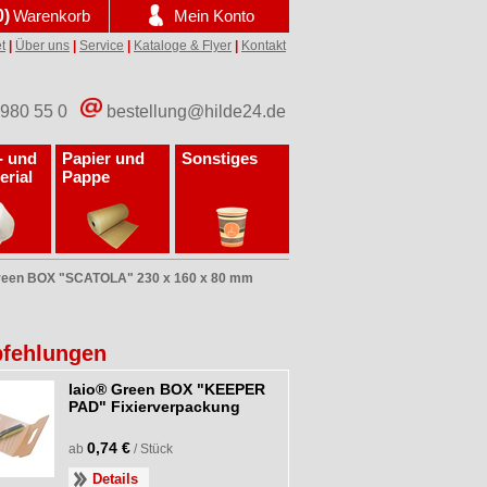
0)
Warenkorb
Mein Konto
t
|
Über uns
|
Service
|
Kataloge & Flyer
|
Kontakt
 980 55 0
bestellung@hilde24.de
- und
Papier und
Sonstiges
erial
Pappe
Green BOX "SCATOLA" 230 x 160 x 80 mm
m
fehlungen
laio® Green BOX "KEEPER
PAD" Fixierverpackung
0,74 €
ab
/ Stück
Details