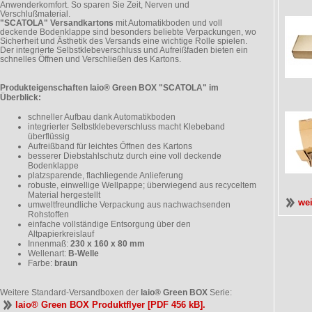
Anwenderkomfort. So sparen Sie Zeit, Nerven und
Verschlußmaterial.
"SCATOLA" Versandkartons
mit Automatikboden und voll
deckende Bodenklappe sind besonders beliebte Verpackungen, wo
Sicherheit und Ästhetik des Versands eine wichtige Rolle spielen.
Der integrierte Selbstklebeverschluss und Aufreißfaden bieten ein
schnelles Öffnen und Verschließen des Kartons.
Produkteigenschaften laio® Green BOX "SCATOLA" im
Überblick:
schneller Aufbau dank Automatikboden
integrierter Selbstklebeverschluss macht Klebeband
überflüssig
Aufreißband für leichtes Öffnen des Kartons
besserer Diebstahlschutz durch eine voll deckende
Bodenklappe
platzsparende, flachliegende Anlieferung
robuste, einwellige Wellpappe; überwiegend aus recyceltem
Material hergestellt
we
umweltfreundliche Verpackung aus nachwachsenden
Rohstoffen
einfache vollständige Entsorgung über den
Altpapierkreislauf
Innenmaß:
230 x 160 x 80 mm
Wellenart:
B-Welle
Farbe:
braun
Weitere Standard-Versandboxen der
laio® Green BOX
Serie:
laio® Green BOX Produktflyer [PDF 456 kB].