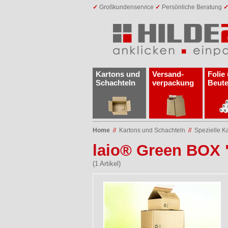
✓
Großkundenservice
✓
Persönliche Beratung
Kartons und
Versand­
Folie
Schachteln
verpackung
Beute
Home
//
Kartons und Schachteln
//
Spezielle K
laio® Green BOX
(1 Artikel)