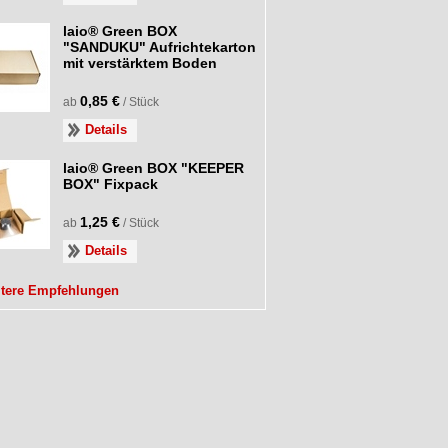
laio® Green BOX
"SANDUKU" Aufrichtekarton
mit verstärktem Boden
0,85 €
ab
/ Stück
Details
laio® Green BOX "KEEPER
BOX" Fixpack
1,25 €
ab
/ Stück
Details
itere Empfehlungen