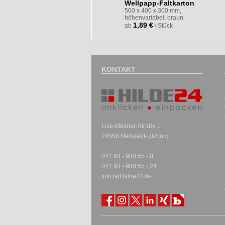
Wellpapp-Faltkarton
500 x 400 x 300 mm,
höhenvariabel, braun
1,89 €
ab
/ Stück
KONTAKT
Lise-Meitner-Straße 1
24558 Henstedt-Ulzburg
041 93 - 980 55 - 0
041 93 - 980 55 - 24
info [at] hilde24.de