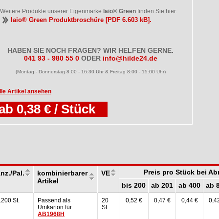
Weitere Produkte unserer Eigenmarke
laio® Green
finden Sie hier:
laio® Green Produktbroschüre [PDF 6.603 kB].
HABEN SIE NOCH FRAGEN? WIR HELFEN GERNE.
041 93 - 980 55 0
ODER
info@hilde24.de
(Montag - Donnerstag 8:00 - 16:30 Uhr & Freitag 8:00 - 15:00 Uhr)
lle Artikel ansehen
ab 0,38 € / Stück
Preis pro Stück bei A
nz./Pal.
kombinierbarer
VE
Artikel
bis 200
ab 201
ab 400
ab 
.200 St.
Passend als
20
0,52 €
0,47 €
0,44 €
0,4
Umkarton für
St.
AB1968H