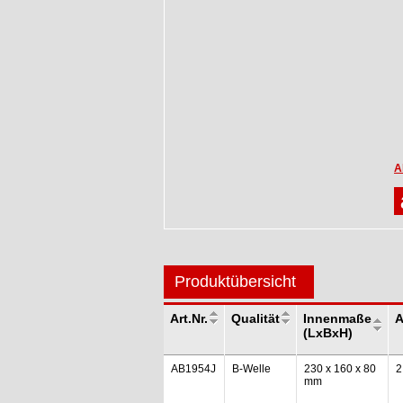
A
Produktübersicht
Art.Nr.
Qualität
Innenmaße
A
(LxBxH)
AB1954J
B-Welle
230 x 160 x 80
2
mm