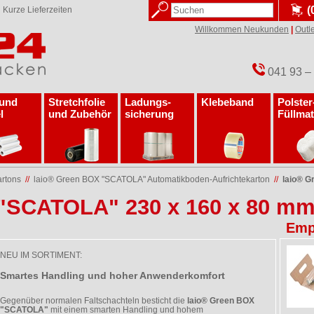
(
✓
Kurze Lieferzeiten
Willkommen Neukunden
|
Outle
041 93 –
 und
Stretchfolie
Ladungs­
Klebeband
Polster
l
und Zubehör
sicherung
Füllmat
artons
//
laio® Green BOX "SCATOLA" Automatikboden-Aufrichtekarton
//
laio® 
 "SCATOLA" 230 x 160 x 80 m
Emp
NEU IM SORTIMENT:
Smartes Handling und hoher Anwenderkomfort
Gegenüber normalen Faltschachteln besticht die
laio® Green BOX
"SCATOLA"
mit einem smarten Handling und hohem