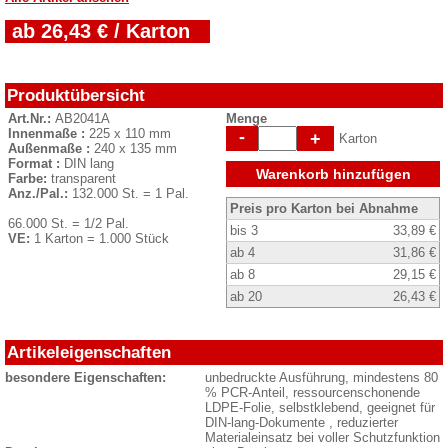
ab 26,43 € / Karton
Produktübersicht
Art.Nr.:
AB2041A
Menge
Innenmaße :
225 x 110 mm
-
+
Karton
Außenmaße :
240 x 135 mm
Format :
DIN lang
Warenkorb hinzufügen
Farbe:
transparent
Anz./Pal.:
132.000 St. = 1 Pal.
Preis pro Karton bei Abnahme
66.000 St. = 1/2 Pal.
bis 3
33,89 €
VE:
1 Karton = 1.000 Stück
ab 4
31,86 €
ab 8
29,15 €
ab 20
26,43 €
Artikeleigenschaften
besondere Eigenschaften:
unbedruckte Ausführung, mindestens 80
% PCR-Anteil, ressourcenschonende
LDPE-Folie, selbstklebend, geeignet für
DIN-lang-Dokumente , reduzierter
Materialeinsatz bei voller Schutzfunktion