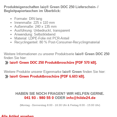
Produkteigenschaften laio® Green DOC 250 Lieferschein- /
Begleitpapiertaschen im Überblick:
Formate: DIN lang
Innenmaße: 225 x 110 mm
Außenmaße: 240 x 135 mm
Ausführung: Unbedruckt, transparent
Anwendung: Selbstklebend
Material: LDPE-Folie mit PCR-Anteil
Recyclinganteil: 80 % Post-Consumer-Recyclingmaterial
Weitere Informationen zu unserer Produktserie
laio® Green DOC 250
finden Sie hier:
laio® Green DOC 250 Produktbroschüre [PDF 570 kB].
Weitere Produkte unserer Eigenmarke
laio® Green
finden Sie hier:
laio® Green Produktbroschüre [PDF 6.603 kB].
HABEN SIE NOCH FRAGEN? WIR HELFEN GERNE.
041 93 - 980 55 0
ODER
info@hilde24.de
(Montag - Donnerstag 8:00 - 16:30 Uhr & Freitag 8:00 - 15:00 Uhr)
Alle Artikel ansehen