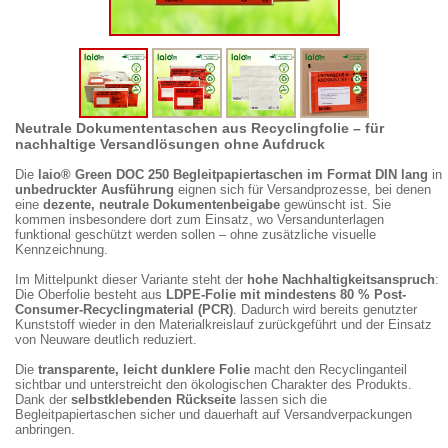
Neutrale Dokumententaschen aus Recyclingfolie – für
nachhaltige Versandlösungen ohne Aufdruck
Die
laio® Green DOC 250 Begleitpapiertaschen im Format DIN lang
in
unbedruckter Ausführung
eignen sich für Versandprozesse, bei denen
eine
dezente, neutrale Dokumentenbeigabe
gewünscht ist. Sie
kommen insbesondere dort zum Einsatz, wo Versandunterlagen
funktional geschützt werden sollen – ohne zusätzliche visuelle
Kennzeichnung.
Im Mittelpunkt dieser Variante steht der
hohe Nachhaltigkeitsanspruch
:
Die Oberfolie besteht aus
LDPE-Folie mit mindestens 80 % Post-
Consumer-Recyclingmaterial (PCR)
. Dadurch wird bereits genutzter
Kunststoff wieder in den Materialkreislauf zurückgeführt und der Einsatz
von Neuware deutlich reduziert.
Die
transparente, leicht dunklere Folie
macht den Recyclinganteil
sichtbar und unterstreicht den ökologischen Charakter des Produkts.
Dank der
selbstklebenden Rückseite
lassen sich die
Begleitpapiertaschen sicher und dauerhaft auf Versandverpackungen
anbringen.