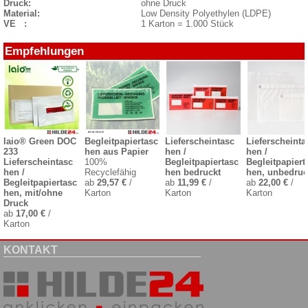
Druck:
ohne Druck
Material:
Low Density Polyethylen (LDPE)
VE :
1 Karton = 1.000 Stück
Empfehlungen
laio® Green DOC
Begleitpapiertasc
Lieferscheintasc
Lieferscheinta
233
hen aus Papier
hen /
hen /
Lieferscheintasc
100%
Begleitpapiertasc
Begleitpapiert
hen /
Recyclefähig
hen bedruckt
hen, unbedruc
Begleitpapiertasc
ab
29,57 €
/
ab
11,99 €
/
ab
22,00 €
/
hen, mit/ohne
Karton
Karton
Karton
Druck
ab
17,00 €
/
Karton
KONTAKT