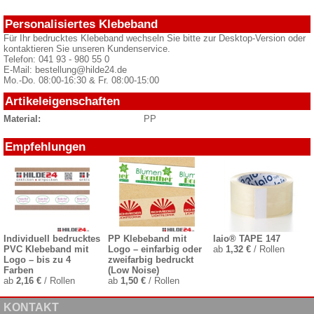
Personalisiertes Klebeband
Für Ihr bedrucktes Klebeband wechseln Sie bitte zur Desktop-Version oder
kontaktieren Sie unseren Kundenservice.
Telefon: 041 93 - 980 55 0
E-Mail: bestellung@hilde24.de
Mo.-Do. 08:00-16:30 & Fr. 08:00-15:00
Artikeleigenschaften
Material:
PP
Empfehlungen
Individuell bedrucktes
PP Klebeband mit
laio® TAPE 147
PVC Klebeband mit
Logo – einfarbig oder
ab
1,32 €
/ Rollen
Logo – bis zu 4
zweifarbig bedruckt
Farben
(Low Noise)
ab
2,16 €
/ Rollen
ab
1,50 €
/ Rollen
KONTAKT