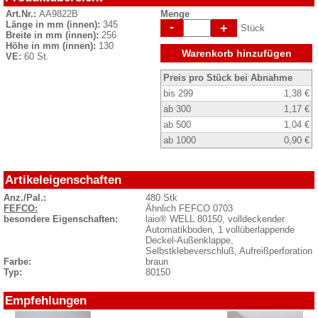
Art.Nr.:
AA9822B
Menge
Länge in mm (innen):
345
-
+
Stück
Breite in mm (innen):
256
Höhe in mm (innen):
130
Warenkorb hinzufügen
VE:
60 St.
Preis pro Stück bei Abnahme
bis 299
1,38 €
ab 300
1,17 €
ab 500
1,04 €
ab 1000
0,90 €
Artikeleigenschaften
Anz./Pal.:
480 Stk
FEFCO:
Ähnlich FEFCO 0703
besondere Eigenschaften:
laio® WELL 80150, volldeckender
Automatikboden, 1 vollüberlappende
Deckel-Außenklappe,
Selbstklebeverschluß, Aufreißperforation
Farbe:
braun
Typ:
80150
Empfehlungen