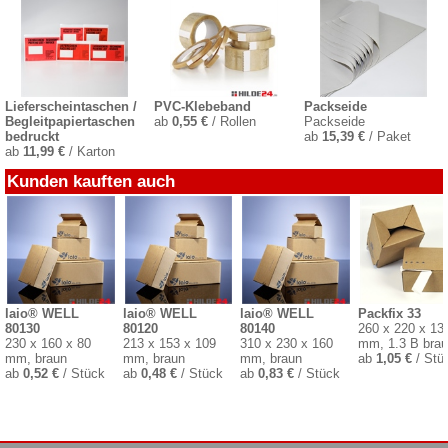
Lieferscheintaschen /
PVC-Klebeband
Packseide
Begleitpapiertaschen
ab
0,55 €
/ Rollen
Packseide
bedruckt
ab
15,39 €
/ Paket
ab
11,99 €
/ Karton
Kunden kauften auch
laio® WELL
laio® WELL
laio® WELL
Packfix 33
80130
80120
80140
260 x 220 x 13
230 x 160 x 80
213 x 153 x 109
310 x 230 x 160
mm, 1.3 B bra
mm, braun
mm, braun
mm, braun
ab
1,05 €
/ Stü
ab
0,52 €
/ Stück
ab
0,48 €
/ Stück
ab
0,83 €
/ Stück