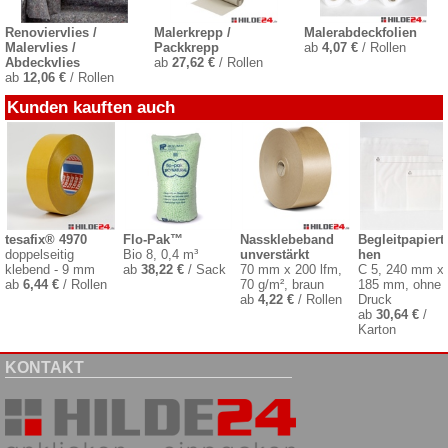
Renoviervlies /
Malerkrepp /
Malerabdeckfolien
Malervlies /
Packkrepp
ab
4,07 €
/ Rollen
Abdeckvlies
ab
27,62 €
/ Rollen
ab
12,06 €
/ Rollen
Kunden kauften auch
tesafix® 4970
Flo-Pak™
Nassklebeband
Begleitpapiert
doppelseitig
Bio 8, 0,4 m³
unverstärkt
hen
klebend - 9 mm
ab
38,22 €
/ Sack
70 mm x 200 lfm,
C 5, 240 mm x
ab
6,44 €
/ Rollen
70 g/m², braun
185 mm, ohne
ab
4,22 €
/ Rollen
Druck
ab
30,64 €
/
Karton
KONTAKT