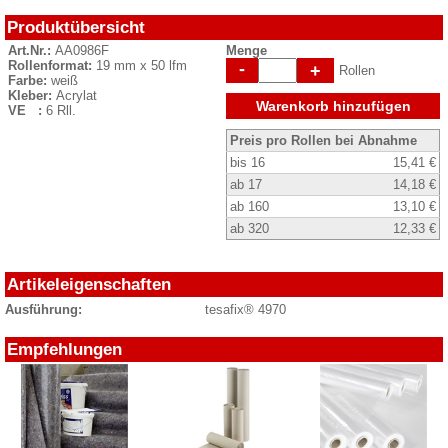
Produktübersicht
Art.Nr.:
AA0986F
Menge
Rollenformat:
19 mm x 50 lfm
-
+
Rollen
Farbe:
weiß
Kleber:
Acrylat
Warenkorb hinzufügen
VE :
6 Rll.
Preis pro Rollen bei Abnahme
bis 16
15,41 €
ab 17
14,18 €
ab 160
13,10 €
ab 320
12,33 €
Artikeleigenschaften
Ausführung:
tesafix® 4970
Empfehlungen