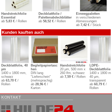
Handstretchfolie
Deckblattfolie /
Einwegpaletten
Essential
Palettenabdeckblätter
in verschiedenen
ab
5,83 €
/ Rollen
ab
58,52 €
/ Rollen
Abmessungen
ab
7,42 €
/ Stück
Kunden kauften auch
Deckblattfolie, 40
Begleitpapiertasc
Handstretchfolie
LDPE-
µm
hen
20 µm, 500 mm x
Deckblattfolie
1400 x 1800 mm,
DIN lang
260 lfm, schwarz
1400 x 1800 m
schwarz
"Lieferschein"
ab
7,59 €
/ Rollen
40 µm,
ab
63,70 €
/
(mehrsprachig)
transparent
Rollen
ab
28,96 €
/
ab
60,79 €
/
Karton
Rollen
KONTAKT