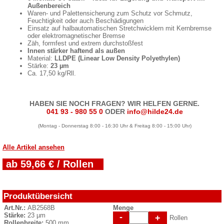
Außenbereich
Waren- und Palettensicherung zum Schutz vor Schmutz,
Feuchtigkeit oder auch Beschädigungen
Einsatz auf halbautomatischen Stretchwicklern mit Kernbremse
oder elektromagnetischer Bremse
Zäh, formfest und extrem durchstoßfest
Innen stärker haftend als außen
Material:
LLDPE (Linear Low Density Polyethylen)
Stärke:
23 µm
Ca. 17,50 kg/Rll.
HABEN SIE NOCH FRAGEN? WIR HELFEN GERNE.
041 93 - 980 55 0
ODER
info@hilde24.de
(Montag - Donnerstag 8:00 - 16:30 Uhr & Freitag 8:00 - 15:00 Uhr)
Alle Artikel ansehen
ab 59,66 € / Rollen
Produktübersicht
Art.Nr.:
AB2568B
Menge
Stärke:
23 µm
-
+
Rollen
Rollenbreite:
500 mm