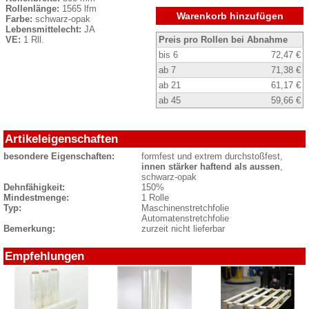
Rollenlänge:
1565 lfm
Warenkorb hinzufügen
Farbe:
schwarz-opak
Lebensmittelecht:
JA
VE:
1 Rll.
Preis pro Rollen bei Abnahme
bis 6
72,47 €
ab 7
71,38 €
ab 21
61,17 €
ab 45
59,66 €
Artikeleigenschaften
besondere Eigenschaften:
formfest und extrem durchstoßfest,
innen stärker haftend als aussen
,
schwarz-opak
Dehnfähigkeit:
150%
Mindestmenge:
1 Rolle
Typ:
Maschinenstretchfolie
Automatenstretchfolie
Bemerkung:
zurzeit nicht lieferbar
Empfehlungen