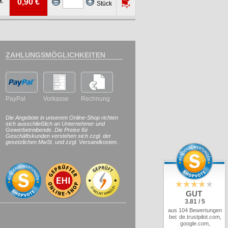
 €
0,90 €
Stück
ZAHLUNGSMÖGLICHKEITEN
PayPal
Vorkasse
Rechnung
Die Angebote in unserem Online-Shop richten
sich ausschließlich an Unternehmer und
Gewerbetreibende. Die Preise für
Geschäftskunden verstehen sich zzgl. der
gesetzlichen MwSt. und zzgl. Versandkosten.
GUT
3.81 / 5
aus 104 Bewertungen
bei: de.trustpilot.com,
google.com,