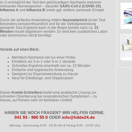
in-1) ermöglicht der Test den gleichzeitigen Nachweis mehrerer
relevanter Atemwegsviren – darunter
SARS-CoV-2 (COVID-19)
,
Influenza A
und
Influenza B
sowie ggf. weitere saisonale Erreger.
Durch die einfache Anwendung mittels
Nasenabstrich
ist der Test
besonders benutzerfreundlich und für die Selbstanwendung
geeignet. Das Ergebnis kann in der Regel bereits nach ca.
15
Minuten
visuell abgelesen werden. Es wird kein zusätzliches Labor
oder technisches Gerät benötigt.
Vorteile auf einen Blick:
Mehrfach-Nachweis mit nur einer Probe
Erhältlich als 3-in-1 oder 5-in-1 Variante
Schnelles Ergebnis innerhalb von ca. 15 Minuten
Einfache und hygienische Anwendung
Geeignet zur Eigenanwendung zu Hause
Ideal für Erkältungs- und Grippesaison
Dieser
Kombi-Schnelltest
bietet eine praktische Lösung zur
schnellen Orientierung bei respiratorischen Symptomen – zu
Hause, auf Reisen oder im familiären Umfeld.
HABEN SIE NOCH FRAGEN? WIR HELFEN GERNE.
041 93 - 980 55 0
ODER
info@hilde24.de
(Montag - Donnerstag 8:00 - 16:30 Uhr & Freitag 8:00 - 15:00 Uhr)