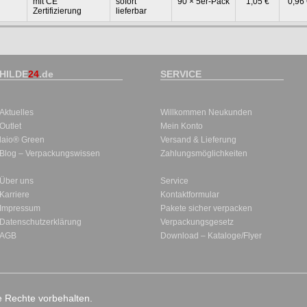
mit CE
sofort
90 × 5er-Pack
1,05 €
0,96
Zertifizierung
lieferbar
HILDE
24
.de
SERVICE
Aktuelles
Willkommen Neukunden
Outlet
Mein Konto
laio® Green
Versand & Lieferung
Blog – Verpackungswissen
Zahlungsmöglichkeiten
Über uns
Service
Karriere
Kontaktformular
Impressum
Pakete sicher verpacken
Datenschutzerklärung
Verpackungsgesetz
AGB
Download – Kataloge/Flyer
le Rechte vorbehalten.