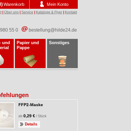
0)
Warenkorb
Mein Konto
t
|
Über uns
|
Service
|
Kataloge & Flyer
|
Kontakt
 980 55 0
bestellung@hilde24.de
- und
Papier und
Sonstiges
erial
Pappe
fehlungen
FFP2-Maske
0,29 €
ab
/ Stück
Details