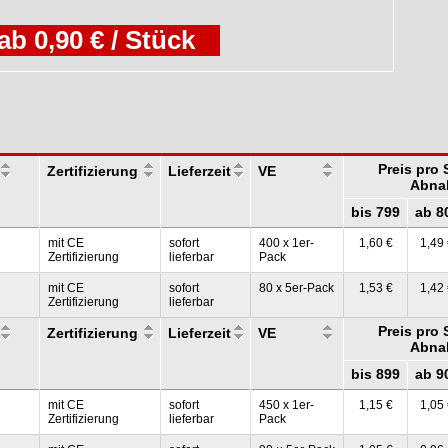
ab 0,90 € / Stück
Preis pro 
Zertifizierung
Lieferzeit
VE
Abna
bis 799
ab 8
mit CE
sofort
400 x 1er-
1,60 €
1,49
Zertifizierung
lieferbar
Pack
mit CE
sofort
80 x 5er-Pack
1,53 €
1,42
Zertifizierung
lieferbar
Preis pro 
Zertifizierung
Lieferzeit
VE
Abna
bis 899
ab 9
mit CE
sofort
450 x 1er-
1,15 €
1,05
Zertifizierung
lieferbar
Pack