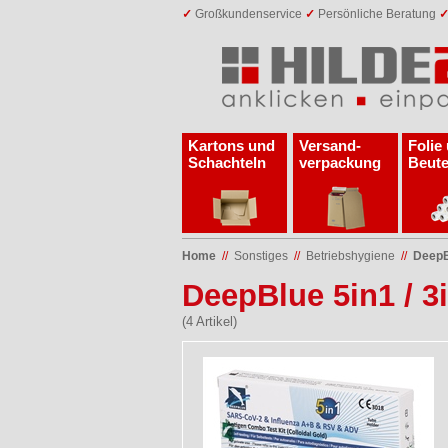
✓
Großkundenservice
✓
Persönliche Beratung
Kartons und
Versand­
Folie
Schachteln
verpackung
Beute
Home
//
Sonstiges
//
Betriebshygiene
//
DeepB
DeepBlue 5in1 / 3
(4 Artikel)