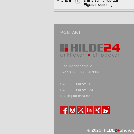
3-in-1 Schnelltest zur
AB2849D
Eigenanwendung
KONTAKT
Lise-Meitner-Straße 1
24558 Henstedt-Ulzburg
041 93 - 980 55 - 0
041 93 - 980 55 - 24
info [at] hilde24.de
© 2026
HILDE
24
.de
. Al