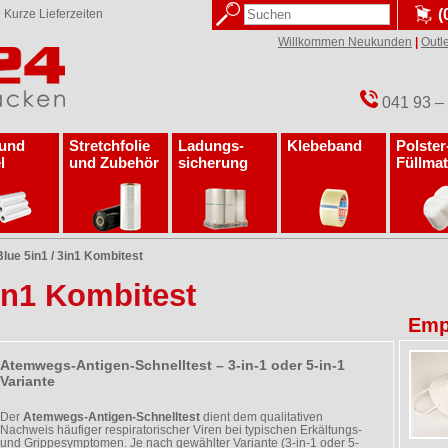
(
✓
Kurze Lieferzeiten
Willkommen Neukunden
|
Outle
041 93 –
 und
Stretchfolie
Ladungs­
Klebeband
Polster
l
und Zubehör
sicherung
Füllmat
lue 5in1 / 3in1 Kombitest
in1 Kombitest
Emp
Atemwegs-Antigen-Schnelltest – 3-in-1 oder 5-in-1
Variante
Der
Atemwegs-Antigen-Schnelltest
dient dem qualitativen
Nachweis häufiger respiratorischer Viren bei typischen Erkältungs-
und Grippesymptomen. Je nach gewählter Variante (3-in-1 oder 5-