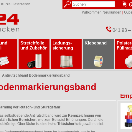
(
✓
Kurze Lieferzeiten
Willkommen Neukunden
|
Outle
041 93 –
 und
Stretchfolie
Ladungs­
Klebeband
Polster
l
und Zubehör
sicherung
Füllmat
/
Antirutschband Bodenmarkierungsband
Bodenmarkierungsband
Emp
arnung vor Rutsch- und Sturzgefahr
as selbstklebende Antirutschband wird zur
Kennzeichnung von
efährlichen Bereichen
, wie zum Beispiel Erhöhungen. Durch die
robkörnige Oberfläche ist eine
hohe Trittsicherheit
gewährleistet.