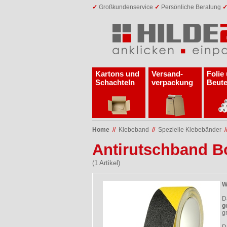
✓
Großkundenservice
✓
Persönliche Beratung
Kartons und
Versand­
Folie
Schachteln
verpackung
Beute
Home
//
Klebeband
//
Spezielle Klebebänder
/
Antirutschband 
(1 Artikel)
W
D
g
g