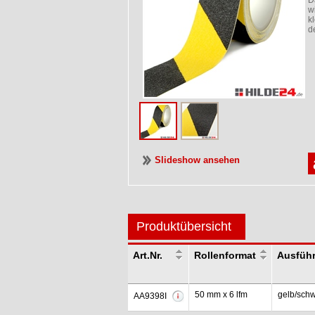
D
w
k
d
Slideshow ansehen
Produktübersicht
Art.Nr.
Rollenformat
Ausfüh
50 mm x 6 lfm
gelb/schw
AA9398I