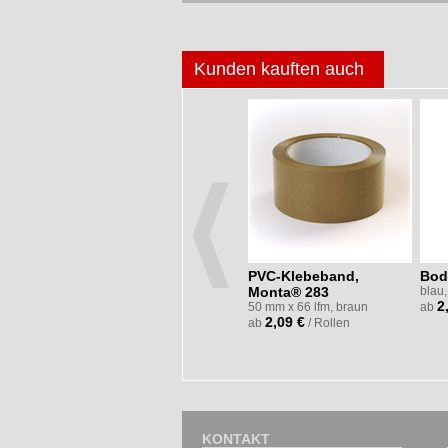
Kunden kauften auch
5420
PVC-Klebeband,
Bod
braun
Monta® 283
blau,
2
en
50 mm x 66 lfm, braun
ab
2,09 €
ab
/ Rollen
KONTAKT