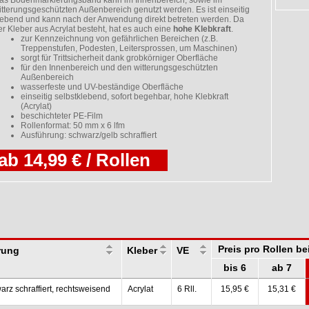
as Bodenmarkierungsband kann im Innenbereich, sowie im
itterungsgeschützten Außenbereich genutzt werden. Es ist einseitig
lebend und kann nach der Anwendung direkt betreten werden. Da
er Kleber aus Acrylat besteht, hat es auch eine
hohe Klebkraft
.
zur Kennzeichnung von gefährlichen Bereichen (z.B.
Treppenstufen, Podesten, Leitersprossen, um Maschinen)
sorgt für Trittsicherheit dank grobkörniger Oberfläche
für den Innenbereich und den witterungsgeschützten
Außenbereich
wasserfeste und UV-beständige Oberfläche
einseitig selbstklebend, sofort begehbar, hohe Klebkraft
(Acrylat)
beschichteter PE-Film
Rollenformat: 50 mm x 6 lfm
Ausführung: schwarz/gelb schraffiert
ab 14,99 € / Rollen
Preis pro Rollen b
rung
Kleber
VE
bis 6
ab 7
arz schraffiert, rechtsweisend
Acrylat
6 Rll.
15,95 €
15,31 €