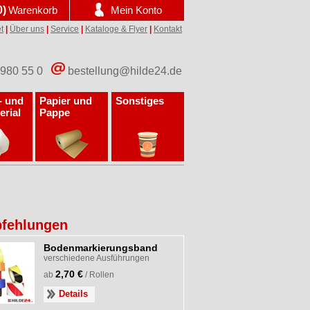
0)
Warenkorb
Mein Konto
t
|
Über uns
|
Service
|
Kataloge & Flyer
|
Kontakt
 980 55 0
bestellung@hilde24.de
- und
Papier und
Sonstiges
erial
Pappe
fehlungen
Bodenmarkierungsband
verschiedene Ausführungen
2,70 €
ab
/ Rollen
Details