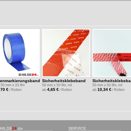
enmarkierungsband
Sicherheitsklebeband
Sicherheitsklebeb
 50 mm x 33 lfm
50 mm x 50 lfm, rot
50 mm x 50 lfm, rot
,70 €
4,65 €
10,34 €
/ Rollen
ab
/ Rollen
ab
/ Rollen
HILDE
24
.de
SERVICE