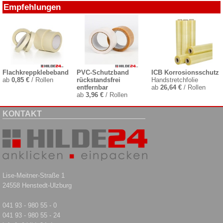
Empfehlungen
Flachkreppklebeband
PVC-Schutzband
ICB Korrosionsschutz
ab
0,85 €
/ Rollen
rückstandsfrei
Handstretchfolie
entfernbar
ab
26,64 €
/ Rollen
ab
3,96 €
/ Rollen
KONTAKT
Lise-Meitner-Straße 1
24558 Henstedt-Ulzburg
041 93 - 980 55 - 0
041 93 - 980 55 - 24