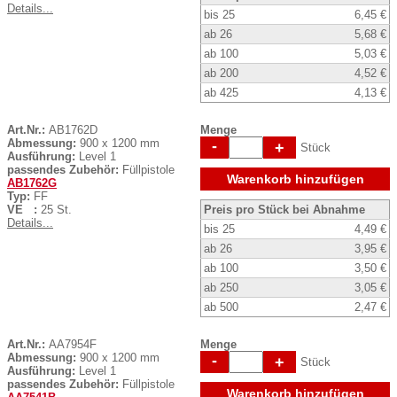
Details...
bis 25
6,45 €
ab 26
5,68 €
ab 100
5,03 €
ab 200
4,52 €
ab 425
4,13 €
Art.Nr.:
AB1762D
Menge
Abmessung:
900 x 1200 mm
-
+
Stück
Ausführung:
Level 1
passendes Zubehör:
Füllpistole
Warenkorb hinzufügen
AB1762G
Typ:
FF
VE :
25 St.
Preis pro Stück bei Abnahme
Details...
bis 25
4,49 €
ab 26
3,95 €
ab 100
3,50 €
ab 250
3,05 €
ab 500
2,47 €
Art.Nr.:
AA7954F
Menge
Abmessung:
900 x 1200 mm
-
+
Stück
Ausführung:
Level 1
passendes Zubehör:
Füllpistole
Warenkorb hinzufügen