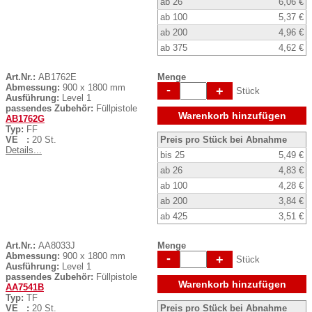
ab 26
6,06 €
ab 100
5,37 €
ab 200
4,96 €
ab 375
4,62 €
Art.Nr.:
AB1762E
Menge
Abmessung:
900 x 1800 mm
-
+
Stück
Ausführung:
Level 1
passendes Zubehör:
Füllpistole
Warenkorb hinzufügen
AB1762G
Typ:
FF
VE :
20 St.
Preis pro Stück bei Abnahme
Details...
bis 25
5,49 €
ab 26
4,83 €
ab 100
4,28 €
ab 200
3,84 €
ab 425
3,51 €
Art.Nr.:
AA8033J
Menge
Abmessung:
900 x 1800 mm
-
+
Stück
Ausführung:
Level 1
passendes Zubehör:
Füllpistole
Warenkorb hinzufügen
AA7541B
Typ:
TF
VE :
20 St.
Preis pro Stück bei Abnahme