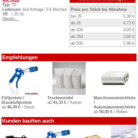
AA7541B
Typ:
TF
Lieferzeit:
Auf Anfrage, 5-6 Wochen
Preis pro Stück bei Abnahme
VE :
25 St.
bis 25
5,38 €
Details...
ab 26
4,73 €
ab 100
4,20 €
ab 250
3,66 €
ab 500
2,96 €
Empfehlungen
Füllpistole /
Trockenmittel
Maschinenstretchfolie
Druckluftpistole
ab
41,33 €
/ Karton
/
ab
46,49 €
/ Stück
Automatenstretchfolie
ab
50,05 €
/ Rollen
Kunden kauften auch