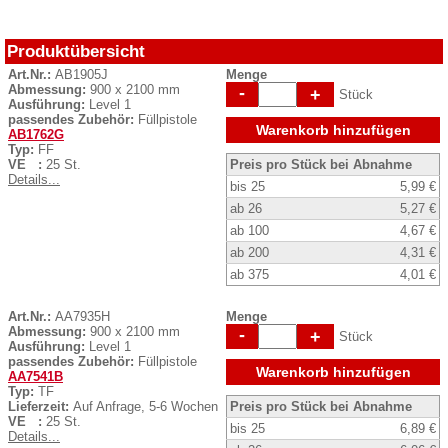
Produktübersicht
Art.Nr.:
AB1905J
Menge
Abmessung:
900 x 2100 mm
-
+
Stück
Ausführung:
Level 1
passendes Zubehör:
Füllpistole
Warenkorb hinzufügen
AB1762G
Typ:
FF
VE :
25 St.
Preis pro Stück bei Abnahme
Details...
bis 25
5,99 €
ab 26
5,27 €
ab 100
4,67 €
ab 200
4,31 €
ab 375
4,01 €
Art.Nr.:
AA7935H
Menge
Abmessung:
900 x 2100 mm
-
+
Stück
Ausführung:
Level 1
passendes Zubehör:
Füllpistole
Warenkorb hinzufügen
AA7541B
Typ:
TF
Lieferzeit:
Auf Anfrage, 5-6 Wochen
Preis pro Stück bei Abnahme
VE :
25 St.
bis 25
6,89 €
Details...