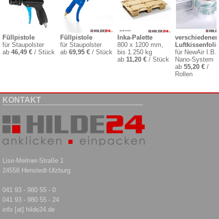
Füllpistole
Füllpistole
Inka-Palette
verschiedenen
für Staupolster
für Staupolster
800 x 1200 mm,
Luftkissenfoli
ab
46,49 €
/ Stück
ab
69,95 €
/ Stück
bis 1.250 kg
für NewAir I.B.
ab
11,20 €
/ Stück
Nano-System
ab
55,20 €
/
Rollen
KONTAKT
Lise-Meitner-Straße 1
24558 Henstedt-Ulzburg
041 93 - 980 55 - 0
041 93 - 980 55 - 24
info [at] hilde24.de