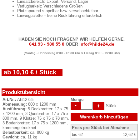
Einsatzbereich: Export, Versand, Lager
Verfügbarkeit: Verschiedene Größen
Platzsparend stapelbar bzw. verschachtelbar
Einwegpalette – keine Rückführung erforderlich
HABEN SIE NOCH FRAGEN? WIR HELFEN GERNE.
041 93 - 980 55 0
ODER
info@hilde24.de
(Montag - Donnerstag 8:00 - 16:30 Uhr & Freitag 8:00 - 15:00 Uhr)
ab 10,10 € / Stück
Produktübersicht
Art.Nr.:
AB1273E
Menge
Abmessung:
800 x 1200 mm
-
+
Stück
Ausführung:
5 Deckbretter: 17 x 75
x 1200 mm, 3 Querbretter: 17 x 75 x
Warenkorb hinzufügen
800 mm, 9 Klötze: 75 x 75 x 78 mm,
3 Bodenbretter: 17 x 75 x 1200 mm,
kammergetrocknet
Preis pro Stück bei Abnahme
Belastbarkeit:
ca. 800 kg
bis 62
12,62 €
Gewicht:
ca. 11 kg