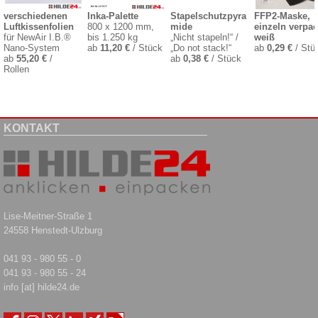
verschiedenen
Inka-Palette
Stapelschutzpyra
FFP2-Maske,
Luftkissenfolien
800 x 1200 mm,
mide
einzeln verpac
für NewAir I.B.®
bis 1.250 kg
„Nicht stapeln!“ /
weiß
Nano-System
ab
11,20 €
/ Stück
„Do not stack!“
ab
0,29 €
/ Stü
ab
55,20 €
/
ab
0,38 €
/ Stück
Rollen
KONTAKT
Lise-Meitner-Straße 1
24558 Henstedt-Ulzburg
041 93 - 980 55 - 0
041 93 - 980 55 - 24
info [at] hilde24.de