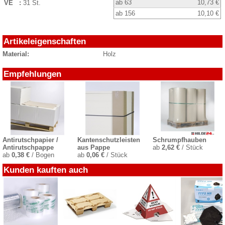
ab 63
10,73 €
VE :
31 St.
ab 156
10,10 €
Artikeleigenschaften
Material:
Holz
Empfehlungen
Antirutschpapier /
Kantenschutzleisten
Schrumpfhauben
Antirutschpappe
aus Pappe
ab
2,62 €
/ Stück
ab
0,38 €
/ Bogen
ab
0,06 €
/ Stück
Kunden kauften auch