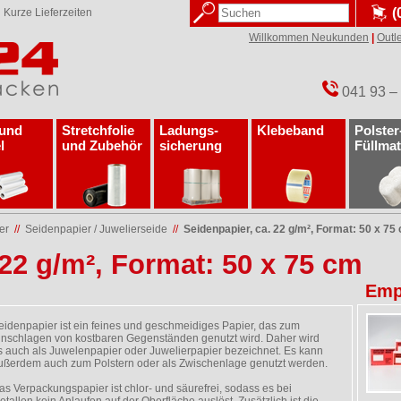
(
✓
Kurze Lieferzeiten
Willkommen Neukunden
|
Outle
041 93 –
 und
Stretchfolie
Ladungs­
Klebeband
Polster
l
und Zubehör
sicherung
Füllmat
er
//
Seidenpapier / Juwelierseide
//
Seidenpapier, ca. 22 g/m², Format: 50 x 75
 22 g/m², Format: 50 x 75 cm
Emp
eidenpapier ist ein feines und geschmeidiges Papier, das zum
inschlagen von kostbaren Gegenständen genutzt wird. Daher wird
s auch als Juwelenpapier oder Juwelierpapier bezeichnet. Es kann
ußerdem auch zum Polstern oder als Zwischenlage genutzt werden.
as Verpackungspapier ist chlor- und säurefrei, sodass es bei