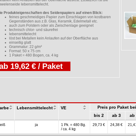
etallen kein Anlaufen auf der Oberfläche auslöst. Zusätzlich ist die
uwelenseide lebensmittelecht.
ie Produkteigenschaften des Seidenpapiers auf einen Blick:
feines geschmeidiges Papier zum Einschlagen von kostbaren
Gegenständen aus z.B. Glas, Keramik, Edelmetall etc.
auch zum Polstern oder als Zwischenlage geeignet
technisch chlor- und säurefrei
lebensmittelecht
löst bei Metallen kein Anlaufen auf der Oberfläche aus
einseitig glatt
Grammatur: 22 g/m²
Format: 50 x 75 cm
1 Paket = 480 Bogen, ca. 4 kg
ab 19,62 € / Paket
Preis pro Paket b
arbe
Lebensmittelecht
VE
bis 2
ab 3
ab
eiß
ja
1 Pk. = 480 Bg.
29,73 €
24,38 €
21,4
/ ca. 4 kg