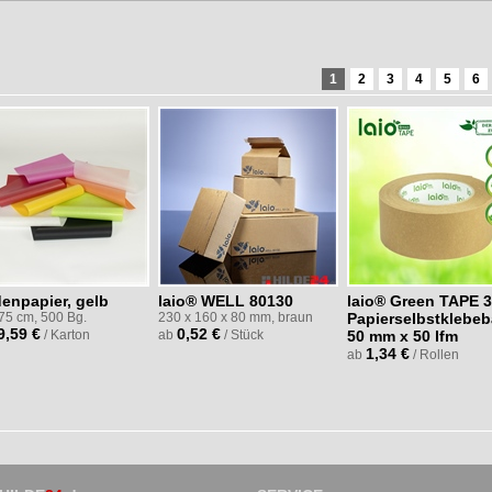
1
2
3
4
5
6
denpapier, gelb
laio® WELL 80130
laio® Green TAPE 
 75 cm, 500 Bg.
230 x 160 x 80 mm, braun
Papierselbstklebe
9,59 €
0,52 €
/ Karton
ab
/ Stück
50 mm x 50 lfm
1,34 €
ab
/ Rollen