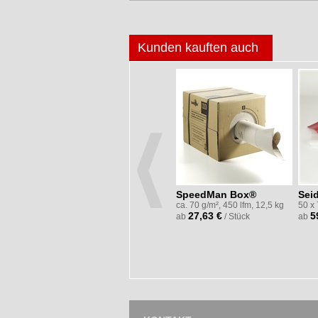
Kunden kauften auch
SpeedMan Box®
Sei
ca. 70 g/m², 450 lfm, 12,5 kg
50 x
27,63 €
5
ab
/ Stück
ab