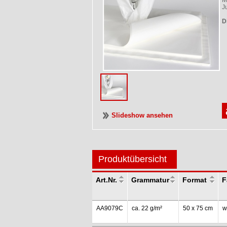
M
J
D
Slideshow ansehen
Produktübersicht
Art.Nr.
Grammatur
Format
F
AA9079C
ca. 22 g/m²
50 x 75 cm
w