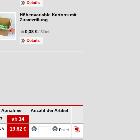
Details
Höhenvariable Kartons mit
Zusatzrillung
0,38 €
ab
/ Stück
Details
ei Abnahme
Anzahl der Artikel
 7
ab 14
1 €
19,62 €
Paket