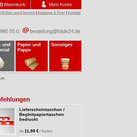
0)
Warenkorb
Mein Konto
t
|
Über uns
|
Service
|
Kataloge & Flyer
|
Kontakt
 980 55 0
bestellung@hilde24.de
- und
Papier und
Sonstiges
erial
Pappe
 cm
fehlungen
Lieferscheintaschen /
Begleitpapiertaschen
bedruckt
11,99 €
ab
/ Karton