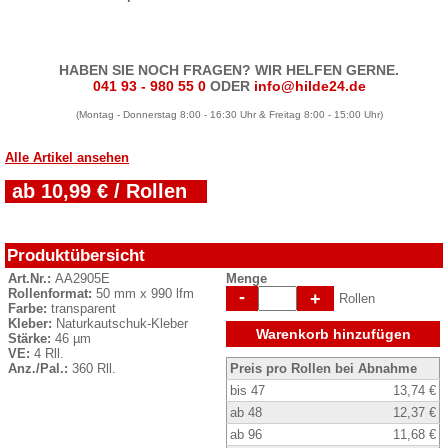
HABEN SIE NOCH FRAGEN? WIR HELFEN GERNE.
041 93 - 980 55 0
ODER
info@hilde24.de
(Montag - Donnerstag 8:00 - 16:30 Uhr & Freitag 8:00 - 15:00 Uhr)
Alle Artikel ansehen
ab 10,99 € / Rollen
Produktübersicht
Art.Nr.:
AA2905E
Menge
Rollenformat:
50 mm x 990 lfm
-
+
Rollen
Farbe:
transparent
Kleber:
Naturkautschuk-Kleber
Warenkorb hinzufügen
Stärke:
46 µm
VE:
4 Rll.
Anz./Pal.:
360 Rll.
Preis pro Rollen bei Abnahme
bis 47
13,74 €
ab 48
12,37 €
ab 96
11,68 €