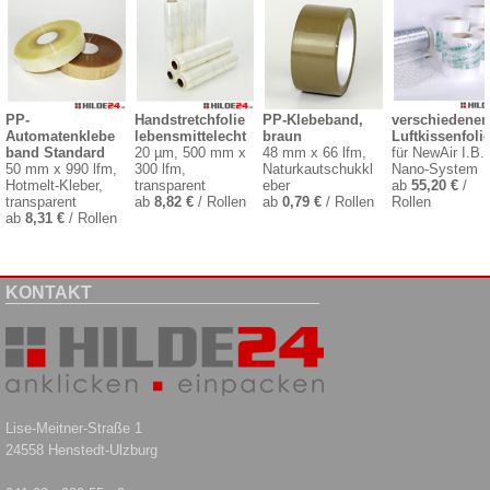
PP-
Handstretchfolie
PP-Klebeband,
verschiedenen
Automatenklebe
lebensmittelecht
braun
Luftkissenfoli
band Standard
20 µm, 500 mm x
48 mm x 66 lfm,
für NewAir I.B.
50 mm x 990 lfm,
300 lfm,
Naturkautschukkl
Nano-System
Hotmelt-Kleber,
transparent
eber
ab
55,20 €
/
transparent
ab
8,82 €
/ Rollen
ab
0,79 €
/ Rollen
Rollen
ab
8,31 €
/ Rollen
KONTAKT
Lise-Meitner-Straße 1
24558 Henstedt-Ulzburg