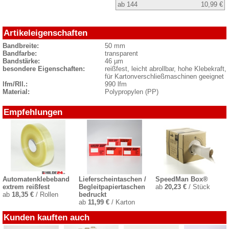
ab 144
10,99 €
Artikeleigenschaften
Bandbreite:
50 mm
Bandfarbe:
transparent
Bandstärke:
46 µm
besondere Eigenschaften:
reißfest, leicht abrollbar, hohe Klebekraft,
für Kartonverschließmaschinen geeignet
lfm/Rll.:
990 lfm
Material:
Polypropylen (PP)
Empfehlungen
Automatenklebeband
Lieferscheintaschen /
SpeedMan Box®
extrem reißfest
Begleitpapiertaschen
ab
20,23 €
/ Stück
ab
18,35 €
/ Rollen
bedruckt
ab
11,99 €
/ Karton
Kunden kauften auch