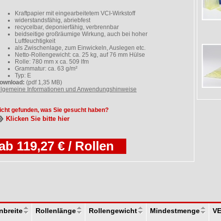
Kraftpapier mit eingearbeitetem VCI-Wirkstoff
widerstandsfähig, abriebfest
recycelbar, deponierfähig, verbrennbar
beidseitige großräumige Wirkung, auch bei hoher
Luftfeuchtigkeit
als Zwischenlage, zum Einwickeln, Auslegen etc.
Netto-Rollengewicht: ca. 25 kg, auf 76 mm Hülse
Rolle: 780 mm x ca. 509 lfm
Grammatur: ca. 63 g/m²
Typ: E
ownload:
(pdf 1,35 MB)
llgemeine Informationen und Anwendungshinweise
icht gefunden, was Sie gesucht haben?
Klicken Sie bitte hier
ab 119,27 € / Rollen
nbreite
Rollenlänge
Rollengewicht
Mindestmenge
V