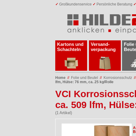
✓
Großkundenservice
✓
Persönliche Beratung
Kartons und
Versand­
Folie
Schachteln
verpackung
Beute
Home
//
Folie und Beutel
//
Korrosionsschutz
/
lfm, Hülse: 76 mm, ca. 25 kg/Rolle
VCI Korrosionssch
ca. 509 lfm, Hülse
(1 Artikel)
A
B