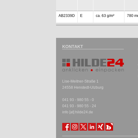
AB2339D
E
ca. 63 g/m²
780 
KONTAKT
Lise-Meitner-Straße 1
24558 Henstedt-Ulzburg
041 93 - 980 55 - 0
041 93 - 980 55 - 24
info [at] hilde24.de