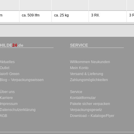
mm
ca. 509 lfm
ca. 25 kg
3 Rll.
3 R
HILDE
24
.de
SERVICE
Aktuelles
Willkommen Neukunden
Outlet
Mein Konto
laio® Green
Versand & Lieferung
Blog – Verpackungswissen
Zahlungsmöglichkeiten
Über uns
Service
Karriere
Kontaktformular
Impressum
Pakete sicher verpacken
Datenschutzerklärung
Verpackungsgesetz
AGB
Download – Kataloge/Flyer