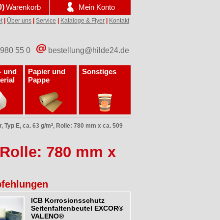
0)
Warenkorb
Mein Konto
t
|
Über uns
|
Service
|
Kataloge & Flyer
|
Kontakt
 980 55 0
bestellung@hilde24.de
- und
Papier und
Sonstiges
erial
Pappe
 Typ E, ca. 63 g/m², Rolle: 780 mm x ca. 509
 Rolle: 780 mm x
fehlungen
ICB Korrosionsschutz
Seitenfaltenbeutel EXCOR®
VALENO®