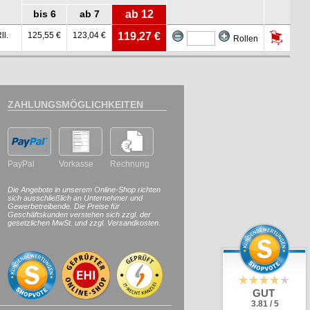
bis 6
ab 7
ab 12
ll.
125,55 €
123,04 €
119,27 €
Rollen
ZAHLUNGSMÖGLICHKEITEN
PayPal
Vorkasse
Rechnung
Die Angebote in unserem Online-Shop richten
sich ausschließlich an Unternehmer und
Gewerbetreibende. Die Preise für
Geschäftskunden verstehen sich zzgl. der
gesetzlichen MwSt. und zzgl. Versandkosten.
GUT
3.81 / 5