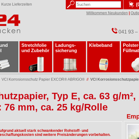
(
✓
Kurze Lieferzeiten
Willkommen Neukunden
|
Outle
041 93 –
 und
Stretchfolie
Ladungs­
Klebeband
Polster
l
und Zubehör
sicherung
Füllmat
/
VCI Korrosionsschutz Papier EXCOR® ABRIGO®
//
VCI Korrosionsschutzpapier,
utzpapier, Typ E, ca. 63 g/m²,
: 76 mm, ca. 25 kg/Rolle
Emp
ufgrund aktuell stark schwankender Rohstoff- und
eschaffungskosten sind weitere Preisänderungen vorbehalten.