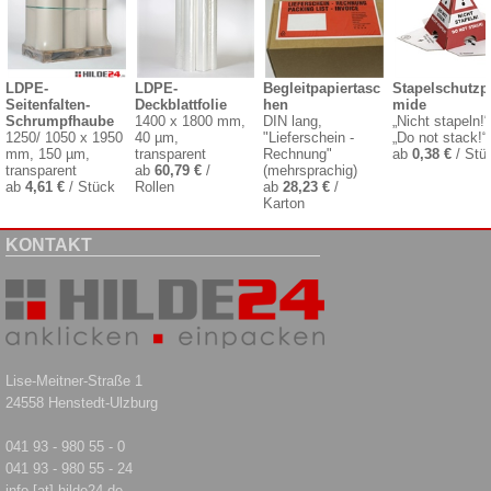
LDPE-
LDPE-
Begleitpapiertasc
Stapelschutzp
Seitenfalten-
Deckblattfolie
hen
mide
Schrumpfhaube
1400 x 1800 mm,
DIN lang,
„Nicht stapeln!“
1250/ 1050 x 1950
40 µm,
"Lieferschein -
„Do not stack!“
mm, 150 µm,
transparent
Rechnung"
ab
0,38 €
/ Stü
transparent
ab
60,79 €
/
(mehrsprachig)
ab
4,61 €
/ Stück
Rollen
ab
28,23 €
/
Karton
KONTAKT
Lise-Meitner-Straße 1
24558 Henstedt-Ulzburg
041 93 - 980 55 - 0
041 93 - 980 55 - 24
info [at] hilde24.de