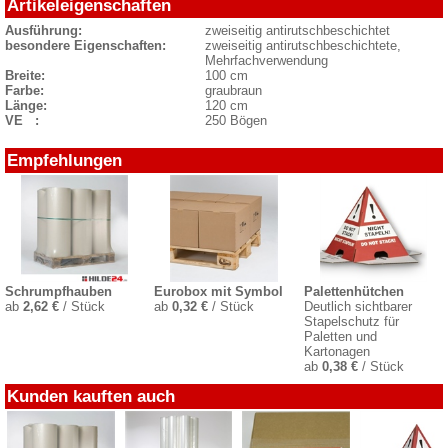
Artikeleigenschaften
Ausführung:
zweiseitig antirutschbeschichtet
besondere Eigenschaften:
zweiseitig antirutschbeschichtete,
Mehrfachverwendung
Breite:
100 cm
Farbe:
graubraun
Länge:
120 cm
VE :
250 Bögen
Empfehlungen
Schrumpfhauben
Eurobox mit Symbol
Palettenhütchen
ab
2,62 €
/ Stück
ab
0,32 €
/ Stück
Deutlich sichtbarer
Stapelschutz für
Paletten und
Kartonagen
ab
0,38 €
/ Stück
Kunden kauften auch