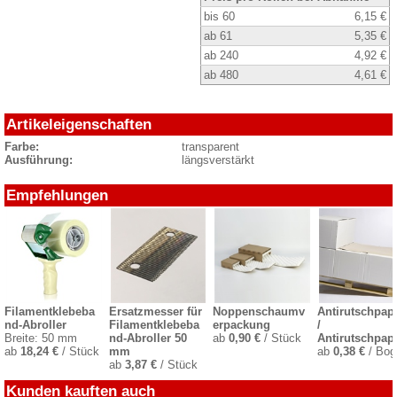
bis 60
6,15 €
ab 61
5,35 €
ab 240
4,92 €
ab 480
4,61 €
Artikeleigenschaften
Farbe:
transparent
Ausführung:
längsverstärkt
Empfehlungen
Filamentklebeba
Ersatzmesser für
Noppenschaumv
Antirutschpapi
nd-Abroller
Filamentklebeba
erpackung
/
Breite: 50 mm
nd-Abroller 50
ab
0,90 €
/ Stück
Antirutschpap
ab
18,24 €
/ Stück
mm
ab
0,38 €
/ Bog
ab
3,87 €
/ Stück
Kunden kauften auch