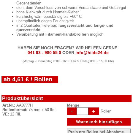
Gegenständen
dient dem Verschluss von schwerer Versandware und Gefahrgut
hohe Klebkraft durch Hotmelt-Kleber
kurzfristig wärmebeständig bis +60° C
unempfindlich gegen Feuchtigkeit
in 2 Qualitäten lieferbar:
längsverstärkt und längs- und
querverstärkt
Verarbeitung mit
Filament-Handabrollern
möglich
HABEN SIE NOCH FRAGEN? WIR HELFEN GERNE.
041 93 - 980 55 0
ODER
info@hilde24.de
(Montag - Donnerstag 8:00 - 16:30 Uhr & Freitag 8:00 - 15:00 Uhr)
ab 4,61 € / Rollen
Produktübersicht
Art.Nr.:
AA0777H
Menge
Rollenformat:
75 mm x 50 lfm
-
+
Rollen
VE:
12 Rll.
Warenkorb hinzufügen
Preis pro Rollen bei Abnahme