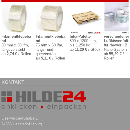
Filamentklebeba
Filamentklebeba
Inka-Palette
verschiedenen
nd
nd
800 x 1200 mm,
Luftkissenfoli
50 mm x 50 lfm,
75 mm x 50 lfm,
bis 1.250 kg
für NewAir I.B.
längsverstärkt
längs- und
ab
11,20 €
/ Stück
Nano-System
ab
2,74 €
/ Rollen
querverstärkt
ab
55,20 €
/
ab
5,11 €
/ Rollen
Rollen
KONTAKT
Lise-Meitner-Straße 1
24558 Henstedt-Ulzburg