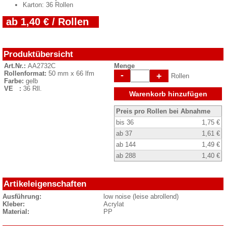
Karton: 36 Rollen
ab 1,40 € / Rollen
Produktübersicht
Art.Nr.:
AA2732C
Menge
Rollenformat:
50 mm x 66 lfm
-
+
Rollen
Farbe:
gelb
VE :
36 Rll.
Warenkorb hinzufügen
Preis pro Rollen bei Abnahme
bis 36
1,75 €
ab 37
1,61 €
ab 144
1,49 €
ab 288
1,40 €
Artikeleigenschaften
Ausführung:
low noise (leise abrollend)
Kleber:
Acrylat
Material:
PP