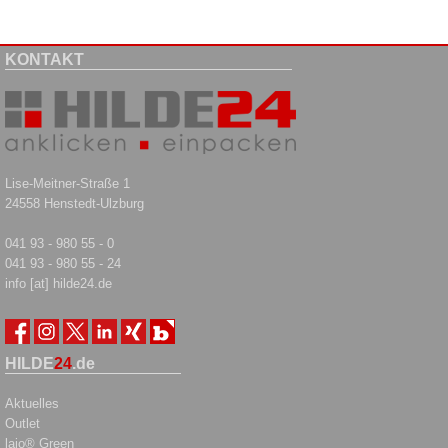
KONTAKT
Lise-Meitner-Straße 1
24558 Henstedt-Ulzburg
041 93 - 980 55 - 0
041 93 - 980 55 - 24
info [at] hilde24.de
HILDE
24
.de
Aktuelles
Outlet
laio® Green