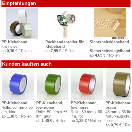
Empfehlungen
PP Klebeband
Packbandabroller für
Sicherheitsklebeband
low noise
Klebeband
/
ab
0,36 €
/ Rollen
ab
7,99 €
/ Stück
Sicherheitssiegelband
ab
4,65 €
/ Rollen
Kunden kauften auch
PP-Klebeband
PP-Klebeband,
PP-Klebeband,
PP-Klebeband
Rolle: 50 mm x 66
low noise
low noise
braun
lfm, blau
Rolle: 50 mm x 66
Rolle: 50 mm x 66
48 mm x 66 lfm
ab
1,38 €
/ Rollen
lfm, grün
lfm, rot
Naturkautschuk
ab
1,40 €
/ Rollen
ab
1,38 €
/ Rollen
eber
ab
0,79 €
/ Roll