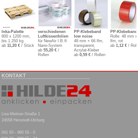
Inka-Palette
verschiedenen
PP-Klebeband
PP-Klebeband
800 x 1200 mm,
Luftkissenfolien
low noise
Rolle: 48 mm x
bis 1.250 kg
für NewAir I.B.®
48 mm × 66 lfm,
lfm, rot
ab
11,20 €
/ Stück
Nano-System
transparent,
ab
1,12 €
/ Roll
ab
55,20 €
/
Acrylat-Kleber
Rollen
ab
0,59 €
/ Rollen
KONTAKT
Lise-Meitner-Straße 1
24558 Henstedt-Ulzburg
041 93 - 980 55 - 0