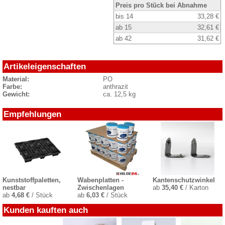
Preis pro Stück bei Abnahme
bis 14
33,28 €
ab 15
32,61 €
ab 42
31,62 €
Artikeleigenschaften
Material:
PO
Farbe:
anthrazit
Gewicht:
ca. 12,5 kg
Empfehlungen
Kunststoffpaletten,
Wabenplatten -
Kantenschutzwinkel
nestbar
Zwischenlagen
ab
35,40 €
/ Karton
ab
4,68 €
/ Stück
ab
6,03 €
/ Stück
Kunden kauften auch