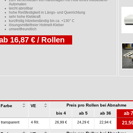
zum Verschließen von Kartonagen mit Hilfe eines Klebeband-
Automaten
leicht abrollbar
hohe Reißfestigkeit in Längs- und Querrichtung
sehr hohe Klebkraft
kurzfristig hitzebeständig bis ca. +130° C
lösungsmittelfreier Hotmelt-Kleber
umweltfreundlich
ab 16,87 € / Rollen
Preis pro Rollen bei Abnahme
Farbe
VE
bis 4
ab 5
ab 36
ab 
transparent
4 Rll.
26,99 €
24,29 €
22,94 €
21,5