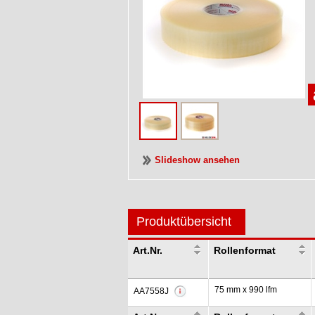
Slideshow ansehen
Produktübersicht
Art.Nr.
Rollenformat
75 mm x 990 lfm
AA7558J