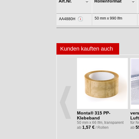
Art.Nr.
Rollenformat
50 mm x 990 lfm
AA4880H
Kunden kauften auch
F76
Standard
Monta® 315 PP-
ver
 mm, bis
Nassklebeband
Klebeband
Luft
fadenverstärkt
50 mm x 66 lfm, transparent
für 
1,57 €
5
70 mm x 200 lfm, 70 g/m²,
ab
/ Rollen
ab
braun
4,99 €
ab
/ Rollen