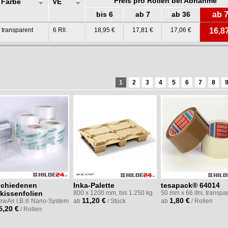
Preis pro Rollen bei Abnahme
Farbe
VE
bis 6
ab 7
ab 36
ab 
transparent
6 Rll.
18,95 €
17,81 €
17,06 €
16,8
1
2
3
4
5
6
7
8
schiedenen
Inka-Palette
tesapack® 64014
kissenfolien
800 x 1200 mm, bis 1.250 kg
50 mm x 66 lfm, transpa
11,20 €
1,80 €
NewAir I.B.® Nano-System
ab
/ Stück
ab
/ Rollen
5,20 €
/ Rollen