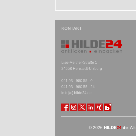
KONTAKT
Lise-Meitner-Straße 1
24558 Henstedt-Ulzburg
041 93 - 980 55 - 0
041 93 - 980 55 - 24
info [at] hilde24.de
© 2026
HILDE
24
.de
. Al