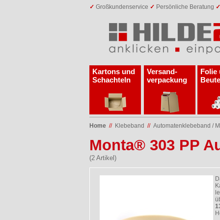
✓
Großkundenservice
✓
Persönliche Beratung
Kartons und
Versand­
Folie
Schachteln
verpackung
Beute
Home
//
Klebeband
//
Automatenklebeband / 
Monta® 303 PP A
(2 Artikel)
D
K
l
ü
1
H