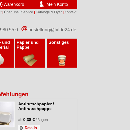
0)
Warenkorb
Mein Konto
t
|
Über uns
|
Service
|
Kataloge & Flyer
|
Kontakt
 980 55 0
bestellung@hilde24.de
- und
Papier und
Sonstiges
erial
Pappe
fehlungen
Antirutschpapier /
Antirutschpappe
0,38 €
ab
/ Bogen
Details