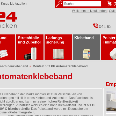
(
✓
Kurze Lieferzeiten
Willkommen Neukunden
|
Outle
041 93 –
 und
Stretchfolie
Ladungs­
Klebeband
Polster
l
und Zubehör
sicherung
Füllmat
Maschinenklebeband
//
Monta® 303 PP Automatenklebeband
utomatenklebeband
Emp
as Klebeband der Marke monta® ist zum Verschließen von
artonagen mit Hilfe eines Klebeband-Automaten. Das Packband ist
eicht abrollbar und kann mit seiner
hohen Reißfestigkeit
berzeugen. Zusätzlich weist es eine hohe Klebkraft auf und ist
bis zu
30° C hitzebeständig
. Das Paketband wurde mit lösungsfreiem
otmelt-Kleber hergestellt.