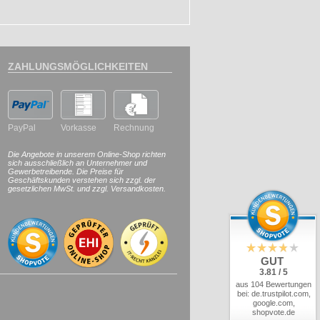
ZAHLUNGSMÖGLICHKEITEN
PayPal
Vorkasse
Rechnung
Die Angebote in unserem Online-Shop richten
sich ausschließlich an Unternehmer und
Gewerbetreibende. Die Preise für
Geschäftskunden verstehen sich zzgl. der
gesetzlichen MwSt. und zzgl. Versandkosten.
GUT
3.81 / 5
aus 104 Bewertungen
bei: de.trustpilot.com,
google.com,
shopvote.de