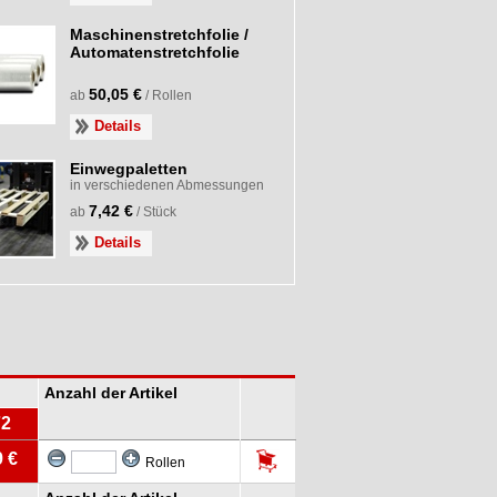
Maschinenstretchfolie /
Automatenstretchfolie
50,05 €
ab
/ Rollen
Details
Einwegpaletten
in verschiedenen Abmessungen
7,42 €
ab
/ Stück
Details
Anzahl der Artikel
72
9 €
Rollen