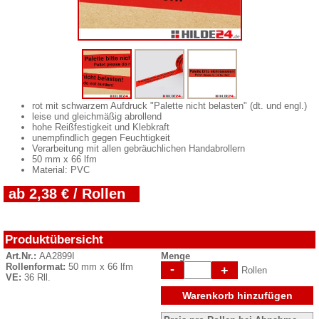
rot mit schwarzem Aufdruck "Palette nicht belasten" (dt. und engl.)
leise und gleichmäßig abrollend
hohe Reißfestigkeit und Klebkraft
unempfindlich gegen Feuchtigkeit
Verarbeitung mit allen gebräuchlichen Handabrollern
50 mm x 66 lfm
Material: PVC
ab 2,38 € / Rollen
Produktübersicht
Art.Nr.:
AA2899I
Menge
Rollenformat:
50 mm x 66 lfm
-
+
Rollen
VE:
36 Rll.
Warenkorb hinzufügen