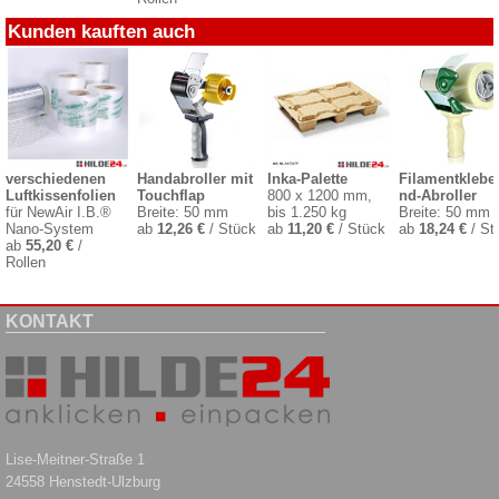
Kunden kauften auch
verschiedenen
Handabroller mit
Inka-Palette
Filamentklebe
Luftkissenfolien
Touchflap
800 x 1200 mm,
nd-Abroller
für NewAir I.B.®
Breite: 50 mm
bis 1.250 kg
Breite: 50 mm
Nano-System
ab
12,26 €
/ Stück
ab
11,20 €
/ Stück
ab
18,24 €
/ St
ab
55,20 €
/
Rollen
KONTAKT
Lise-Meitner-Straße 1
24558 Henstedt-Ulzburg