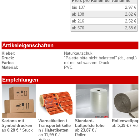
Preis pro Rollen bei Abnahme
bis 107
2,97 €
ab 108
2,82 €
ab 216
2,52 €
ab 576
2,38 €
Artikeleigenschaften
Kleber:
Naturkautschuk
Druck:
"Palette bitte nicht belasten!" (dt., engl.)
Farbe:
rot mit schwarzem Druck
Material:
PVC
Empfehlungen
Kartons mit
Warnetiketten /
Standard-
Rollenwellpap
Symboldrucken
Transportetikette
Luftpolsterfolie
ab
5,39 €
/ Roll
ab
0,28 €
/ Stück
n / Haftetiketten
ab
23,87 €
/
ab
11,99 €
/
Rollen
Rollen