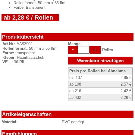
Rollenformat: 50 mm x 66 lfm
Farbe: transparent
ab 2,28 € / Rollen
Produktübersicht
Art.Nr.:
AA9390J
Menge
Rollenformat:
50 mm x 66 lfm
-
+
Rollen
Farbe:
transparent
Kleber:
Naturkautschuk
Warenkorb hinzufügen
VE :
36 Rll.
Preis pro Rollen bei Abnahme
bis 107
2,85 €
ab 108
2,57 €
ab 216
2,42 €
ab 432
2,28 €
Artikeleigenschaften
Material:
PVC geprägt
Empfehlungen