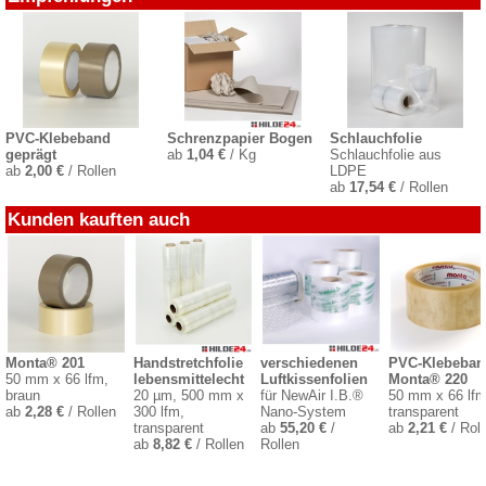
PVC-Klebeband
Schrenzpapier Bogen
Schlauchfolie
geprägt
ab
1,04 €
/ Kg
Schlauchfolie aus
ab
2,00 €
/ Rollen
LDPE
ab
17,54 €
/ Rollen
Kunden kauften auch
Monta® 201
Handstretchfolie
verschiedenen
PVC-Klebeban
50 mm x 66 lfm,
lebensmittelecht
Luftkissenfolien
Monta® 220
braun
20 µm, 500 mm x
für NewAir I.B.®
50 mm x 66 lfm
ab
2,28 €
/ Rollen
300 lfm,
Nano-System
transparent
transparent
ab
55,20 €
/
ab
2,21 €
/ Roll
ab
8,82 €
/ Rollen
Rollen