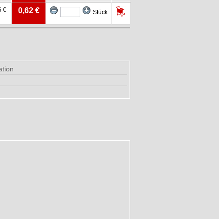
6 €
0,62 €
Stück
ation