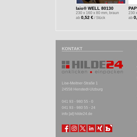
laio® WELL 80130
PAP
230 x 160 x 80 mm, braun
230 
0,52 €
0
ab
/ Stück
ab
KONTAKT
Lise-Meitner-Straße 1
24558 Henstedt-Ulzburg
041 93 - 980 55 - 0
041 93 - 980 55 - 24
info [at] hilde24.de