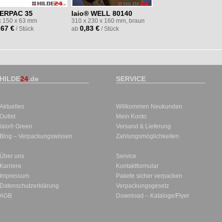
ERPAC 35
laio® WELL 80140
x 150 x 63 mm
310 x 230 x 160 mm, braun
,67 €
0,83 €
/ Stück
ab
/ Stück
HILDE
24
.de
SERVICE
Aktuelles
Willkommen Neukunden
Outlet
Mein Konto
laio® Green
Versand & Lieferung
Blog – Verpackungswissen
Zahlungsmöglichkeiten
Über uns
Service
Karriere
Kontaktformular
Impressum
Pakete sicher verpacken
Datenschutzerklärung
Verpackungsgesetz
AGB
Download – Kataloge/Flyer