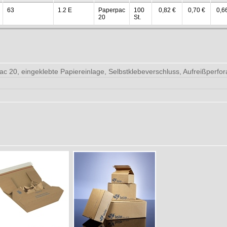
63
1.2 E
Paperpac
100
0,82 €
0,70 €
0,6
20
St.
c 20, eingeklebte Papiereinlage, Selbstklebeverschluss, Aufreißperfor