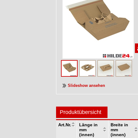
Slideshow ansehen
Produktübersicht
Art.Nr.
Länge in
Breite in
mm
mm
(innen)
(innen)