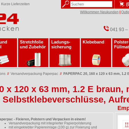
(
✓
Kurze Lieferzeiten
Willkommen Neukunden
|
Outle
041 93 –
 und
Stretchfolie
Ladungs­
Klebeband
Polster
l
und Zubehör
sicherung
Füllmat
tons
//
Versandverpackung Paperpac
//
PAPERPAC 20, 160 x 120 x 63 mm, 1.2 E 
 x 120 x 63 mm, 1.2 E braun, 
2 Selbstklebeverschlüsse, Aufr
Emp
aperpac - Fixieren, Polstern und Verpacken in einem!
Versandverpackung mit integrierter Papierpolsterung
mit eingeklebter Papiereinlage (100 g) zur Fixierung und