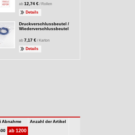
12,74 €
ab
/ Rollen
Details
Druckverschlussbeutel /
Wiederverschlussbeutel
7,17 €
ab
/ Karton
Details
ei Abnahme
Anzahl der Artikel
600
ab 1200