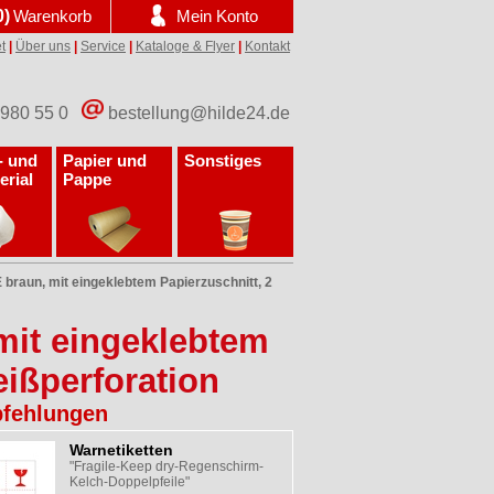
0)
Warenkorb
Mein Konto
t
|
Über uns
|
Service
|
Kataloge & Flyer
|
Kontakt
 980 55 0
bestellung@hilde24.de
- und
Papier und
Sonstiges
erial
Pappe
braun, mit eingeklebtem Papierzuschnitt, 2
mit eingeklebtem
eißperforation
fehlungen
Warnetiketten
"Fragile-Keep dry-Regenschirm-
Kelch-Doppelpfeile"