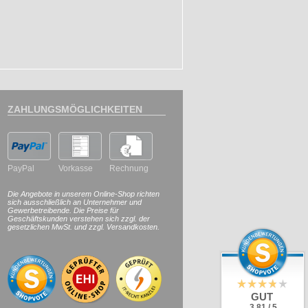
ZAHLUNGSMÖGLICHKEITEN
PayPal
Vorkasse
Rechnung
Die Angebote in unserem Online-Shop richten
sich ausschließlich an Unternehmer und
Gewerbetreibende. Die Preise für
Geschäftskunden verstehen sich zzgl. der
gesetzlichen MwSt. und zzgl. Versandkosten.
GUT
3.81 / 5