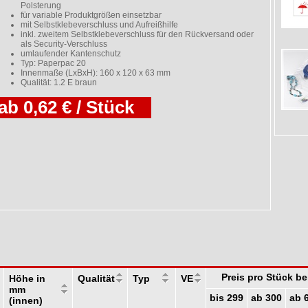
Polsterung
für variable Produktgrößen einsetzbar
mit Selbstklebeverschluss und Aufreißhilfe
inkl. zweitem Selbstklebeverschluss für den Rückversand oder
als Security-Verschluss
umlaufender Kantenschutz
Typ: Paperpac 20
Innenmaße (LxBxH): 160 x 120 x 63 mm
Qualität: 1.2 E braun
ab 0,62 € / Stück
Preis pro Stück b
Höhe in
Qualität
Typ
VE
mm
bis 299
ab 300
ab 
(innen)