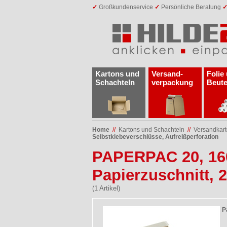
✓
Großkundenservice
✓
Persönliche Beratung
Kartons und
Versand­
Folie
Schachteln
verpackung
Beute
Home
//
Kartons und Schachteln
//
Versandkar
Selbstklebeverschlüsse, Aufreißperforation
PAPERPAC 20, 160
Papierzuschnitt, 
(1 Artikel)
P