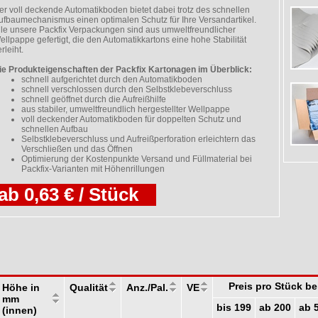
er voll deckende Automatikboden bietet dabei trotz des schnellen
ufbaumechanismus einen optimalen Schutz für Ihre Versandartikel.
lle unsere Packfix Verpackungen sind aus umweltfreundlicher
ellpappe gefertigt, die den Automatikkartons eine hohe Stabilität
rleiht.
ie Produkteigenschaften der Packfix Kartonagen im Überblick:
schnell aufgerichtet durch den Automatikboden
schnell verschlossen durch den Selbstklebeverschluss
schnell geöffnet durch die Aufreißhilfe
aus stabiler, umweltfreundlich hergestellter Wellpappe
voll deckender Automatikboden für doppelten Schutz und
schnellen Aufbau
Selbstklebeverschluss und Aufreißperforation erleichtern das
Verschließen und das Öffnen
Optimierung der Kostenpunkte Versand und Füllmaterial bei
Packfix-Varianten mit Höhenrillungen
ab 0,63 € / Stück
Preis pro Stück b
Höhe in
Qualität
Anz./Pal.
VE
mm
bis 199
ab 200
ab 
(innen)