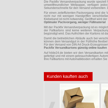
Die Packfix Versandverpackung wurde speziell 
umweltfreundlicher Wellpappe, verfügen jedoc
Sekundenschnelle für den Versand vorbereiten. D
Für einen zeiteffizienten Packvorgang sind die
nicht nur mit wenigen Handgriffen verschließ
Klebeband ist nicht notwendig. Geöffnet wird der 
Optimaler Packvorgang, weniger Füllmaterial
Mit der Packfix Versandverpackung ist es mögl
der Faltkartons sind keine weiteren Verpackun
begünstigt wird. Das Aufrichten der Kartons ist
Damit die betrieblichen Abläufe auch bei versch
können dem Versandgut in der Füllhöhe flexibe
Für den Versand von DIN A4 Druck-Erzeugnissen 
Packfix Versandkartons günstig online kaufen
Auf hilde24.de bieten wir den Versandkarton m
gefertigt und mit einem gebrauchsfertigen Automa
Ihre Faltkartons mit Automatikboden erhalten Si
Kunden kauften auch