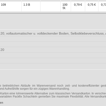
109
1.3 B
100
0,79 €
0,75 €
0,7
St.
 20, vollautomatischer u. volldeckender Boden, Selbstklebeverschluss, 
 20
e betrieblichen Abläufe im Warenversand noch zeit- und kosteneffizienter ges
und Aufreißhilfe sorgen für ein zügiges Warenhandling.
x Karton eine lohnenswerte Alternative zum klassischen Versandkarton. In versch
nvariablen Packfix Schachteln genießen Sie maximale Flexibilität. Alle Versandk
den