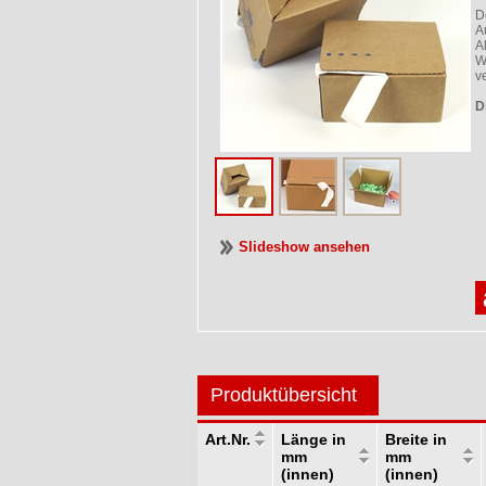
D
A
A
W
ve
D
Slideshow ansehen
Produktübersicht
Art.Nr.
Länge in
Breite in
mm
mm
(innen)
(innen)