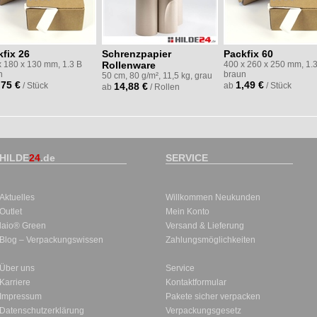
fix 26
Schrenzpapier
Packfix 60
x 180 x 130 mm, 1.3 B
Rollenware
400 x 260 x 250 mm, 1.
n
braun
50 cm, 80 g/m², 11,5 kg, grau
,75 €
1,49 €
/ Stück
14,88 €
ab
/ Stück
ab
/ Rollen
HILDE
24
.de
SERVICE
Aktuelles
Willkommen Neukunden
Outlet
Mein Konto
laio® Green
Versand & Lieferung
Blog – Verpackungswissen
Zahlungsmöglichkeiten
Über uns
Service
Karriere
Kontaktformular
Impressum
Pakete sicher verpacken
Datenschutzerklärung
Verpackungsgesetz