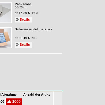
Packseide
50x75 cm
15,39 €
ab
/ Paket
Details
Schaumbeutel Instapak
90,19 €
ab
/ Set
Details
ei Abnahme
Anzahl der Artikel
500
ab 1000