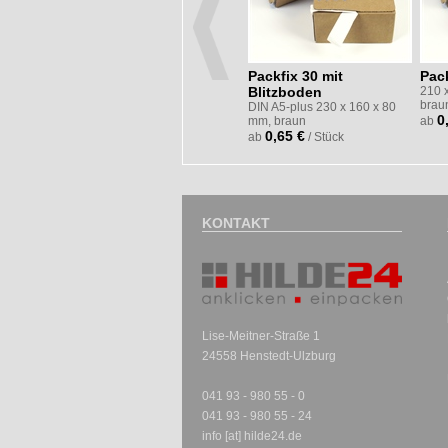
Packfix 30 mit
Pack
en
Blitzboden
210 
brau
 330 mm
DIN A5-plus 230 x 160 x 80
0
mm, braun
ab
0,65 €
ab
/ Stück
KONTAKT
Lise-Meitner-Straße 1
24558 Henstedt-Ulzburg
041 93 - 980 55 - 0
041 93 - 980 55 - 24
info [at] hilde24.de