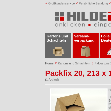
✓
Großkundenservice
✓
Persönliche Beratung
Kartons und
Versand­
Folie
Schachteln
verpackung
Beute
Home
//
Kartons und Schachteln
//
Faltkartons 
Packfix 20, 213 x
(1 Artikel)
D
D
S
r
e