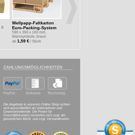
Wellpapp-Faltkarton
Luftpolsterfolie 60 µm
Packfix 3
3 B
Euro-Packing-System
50 cm x 100 lfm, kleine Noppe
260 x 220 x
23,87 €
braun
590 x 390 x 160 mm,
ab
/ Rollen
1,05 €
Warnsymbole, braun
ab
/
1,59 €
ab
/ Stück
ZAHLUNGSMÖGLICHKEITEN
PayPal
Vorkasse
Rechnung
Die Angebote in unserem Online-Shop richten
sich ausschließlich an Unternehmer und
Gewerbetreibende. Die Preise für
Geschäftskunden verstehen sich zzgl. der
gesetzlichen MwSt. und zzgl. Versandkosten.