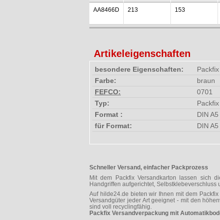
AA8466D
213
153
Artikeleigenschaften
besondere Eigenschaften:
Packfix
Farbe:
braun
FEFCO:
0701
Typ:
Packfix
Format :
DIN A5
für Format:
DIN A5
Schneller Versand, einfacher Packprozess
Mit dem Packfix Versandkarton lassen sich di
Handgriffen aufgerichtet, Selbstklebeverschluss 
Auf hilde24.de bieten wir Ihnen mit dem Packfi
Versandgüter jeder Art geeignet - mit den höhe
sind voll recyclingfähig.
Packfix Versandverpackung mit Automatikbo