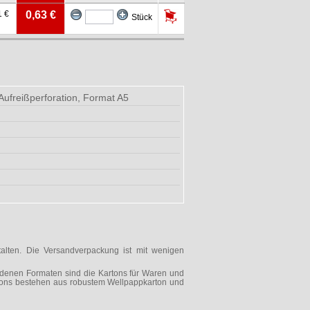
1 €
0,63 €
Stück
Aufreißperforation, Format A5
talten. Die Versandverpackung ist mit wenigen
iedenen Formaten sind die Kartons für Waren und
artons bestehen aus robustem Wellpappkarton und