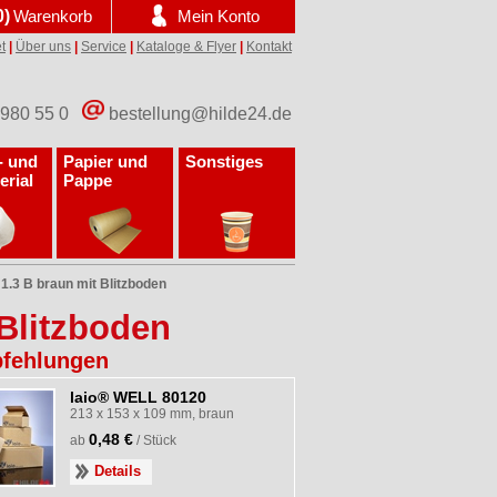
0)
Warenkorb
Mein Konto
t
|
Über uns
|
Service
|
Kataloge & Flyer
|
Kontakt
 980 55 0
bestellung@hilde24.de
- und
Papier und
Sonstiges
erial
Pappe
1.3 B braun mit Blitzboden
 Blitzboden
fehlungen
laio® WELL 80120
213 x 153 x 109 mm, braun
0,48 €
ab
/ Stück
Details