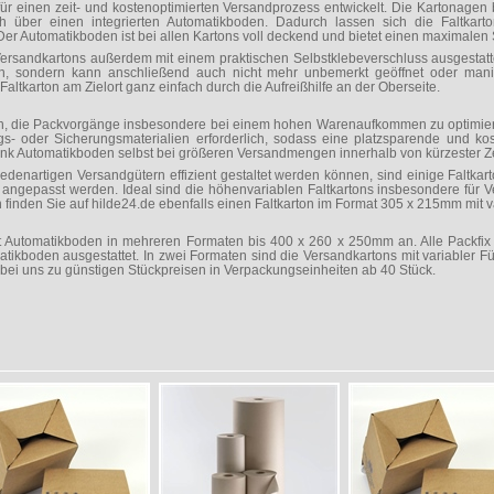
für einen zeit- und kostenoptimierten Versandprozess entwickelt. Die Kartonage
h über einen integrierten Automatikboden. Dadurch lassen sich die Faltkart
er Automatikboden ist bei allen Kartons voll deckend und bietet einen maximalen 
 Versandkartons außerdem mit einem praktischen Selbstklebeverschluss ausgestatte
en, sondern kann anschließend auch nicht mehr unbemerkt geöffnet oder manipu
Faltkarton am Zielort ganz einfach durch die Aufreißhilfe an der Oberseite.
ich, die Packvorgänge insbesondere bei einem hohen Warenaufkommen zu optimiere
gs- oder Sicherungsmaterialien erforderlich, sodass eine platzsparende und ko
 dank Automatikboden selbst bei größeren Versandmengen innerhalb von kürzester Ze
iedenartigen Versandgütern effizient gestaltet werden können, sind einige Faltka
l angepasst werden. Ideal sind die höhenvariablen Faltkartons insbesondere für
finden Sie auf hilde24.de ebenfalls einen Faltkarton im Format 305 x 215mm mit v
it Automatikboden in mehreren Formaten bis 400 x 260 x 250mm an. Alle Packfix
tikboden ausgestattet. In zwei Formaten sind die Versandkartons mit variabler Fül
e bei uns zu günstigen Stückpreisen in Verpackungseinheiten ab 40 Stück.