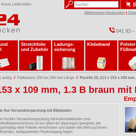
(
✓
Kurze Lieferzeiten
Willkommen Neukunden
|
Outle
041 93 –
 und
Stretchfolie
Ladungs­
Klebeband
Polster
l
und Zubehör
sicherung
Füllmat
1 wellig
//
Faltkartons 200 bis 299 mm Länge
//
Packfix 20, 213 x 153 x 109 mm, 
 153 x 109 mm, 1.3 B braun mit
Emp
ie fixe Versandverpackung mit Blitzboden
ie Packfix Versandverpackung mit Automatikboden und
elbstklebeverschluss ist vor allem für diejenigen geeignet, die
egelmäßig viele Pakete verschicken und daher viel Wert auf einen
ffizienten, zeitsparenden Packvorgang legen.