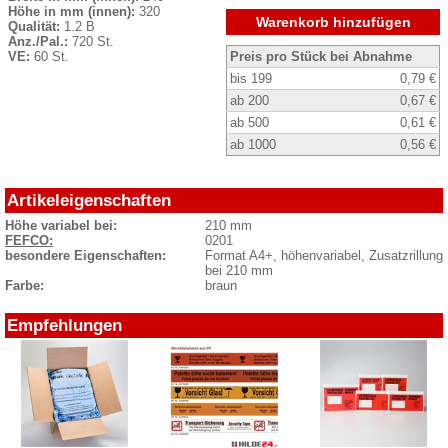
Höhe in mm (innen):
320
Warenkorb hinzufügen
Qualität:
1.2 B
Anz./Pal.:
720 St.
VE:
60 St.
Preis pro Stück bei Abnahme
bis 199
0,79 €
ab 200
0,67 €
ab 500
0,61 €
ab 1000
0,56 €
Artikeleigenschaften
Höhe variabel bei:
210 mm
FEFCO:
0201
besondere Eigenschaften:
Format A4+, höhenvariabel, Zusatzrillung
bei 210 mm
Farbe:
braun
Empfehlungen