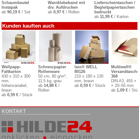
Schaumbeutel
Warnklebeband mit
Lieferscheintaschen /
Instapak
div. Aufdrucken
Begleitpapiertaschen
ab
90,19 €
/ Set
ab
0,97 €
/ Rollen
bedruckt
ab
11,99 €
/ Karton
Kunden kauften auch
Wellpapp-
Schrenzpapier
laio® WELL
Multiwell®
Faltkarton
Rollenware
80126
Versandtasche
430 x 310 x 300
50 cm, 80 g/m²,
210 x 180 x 130
368
mm,
11,5 kg, grau
mm, braun
DIN A3, 455 × 
höhenvariabel,
ab
14,88 €
/
ab
0,59 €
/ Stück
× 20–55 mm
braun
Rollen
ab
1,09 €
/ Stü
ab
0,59 €
/ Stück
KONTAKT