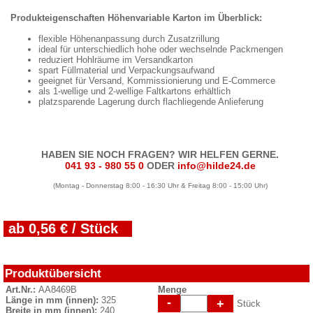
Produkteigenschaften Höhenvariable Karton im Überblick:
flexible Höhenanpassung durch Zusatzrillung
ideal für unterschiedlich hohe oder wechselnde Packmengen
reduziert Hohlräume im Versandkarton
spart Füllmaterial und Verpackungsaufwand
geeignet für Versand, Kommissionierung und E-Commerce
als 1-wellige und 2-wellige Faltkartons erhältlich
platzsparende Lagerung durch flachliegende Anlieferung
HABEN SIE NOCH FRAGEN? WIR HELFEN GERNE.
041 93 - 980 55 0
ODER
info@hilde24.de
(Montag - Donnerstag 8:00 - 16:30 Uhr & Freitag 8:00 - 15:00 Uhr)
ab 0,56 € / Stück
Produktübersicht
Art.Nr.:
AA8469B
Menge
Länge in mm (innen):
325
-
+
Stück
Breite in mm (innen):
240