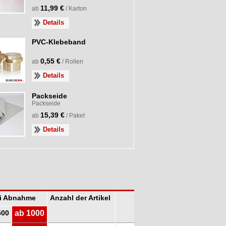
11,99 €
ab
/ Karton
Details
PVC-Klebeband
0,55 €
ab
/ Rollen
Details
Packseide
Packseide
15,39 €
ab
/ Paket
Details
ei Abnahme
Anzahl der Artikel
500
ab 1000