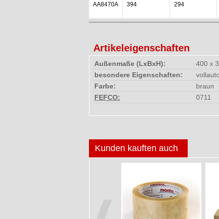
AA8470A
394
294
Artikeleigenschaften
Außenmaße (LxBxH):
400 x 
besondere Eigenschaften:
vollau
Farbe:
braun
FEFCO:
0711
Kunden kauften auch