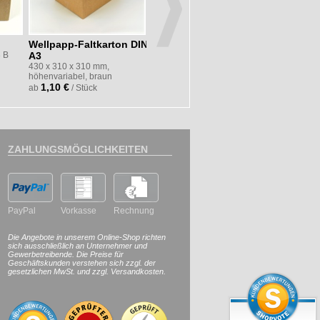
Wellpapp-Faltkarton DIN
Multiwell®
Sparkarto
3 B
A3
Versandtasche 364
310 x 220 x
braun
430 x 310 x 310 mm,
DIN C4, 330 × 270 × 20–75
0,48 €
höhenvariabel, braun
mm
ab
/
1,10 €
0,87 €
ab
/ Stück
ab
/ Stück
ZAHLUNGSMÖGLICHKEITEN
PayPal
Vorkasse
Rechnung
Die Angebote in unserem Online-Shop richten
sich ausschließlich an Unternehmer und
Gewerbetreibende. Die Preise für
Geschäftskunden verstehen sich zzgl. der
gesetzlichen MwSt. und zzgl. Versandkosten.