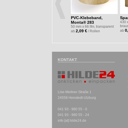
PVC-Klebeband,
Spar
Monta® 283
430 
brau
50 mm x 66 lfm, transparent
0
2,09 €
ab
ab
/ Rollen
KONTAKT
Lise-Meitner-Straße 1
24558 Henstedt-Ulzburg
041 93 - 980 55 - 0
041 93 - 980 55 - 24
info [at] hilde24.de