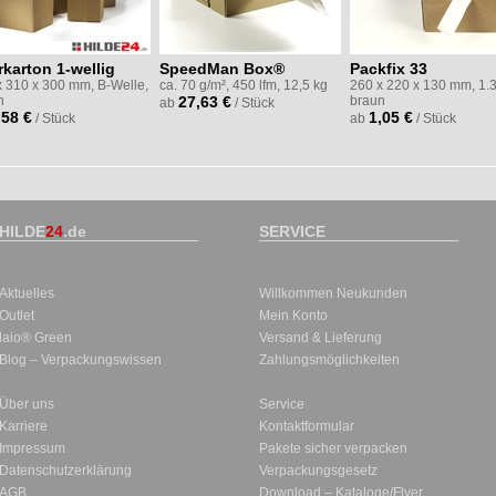
karton 1-wellig
SpeedMan Box®
Packfix 33
x 310 x 300 mm, B-Welle,
ca. 70 g/m², 450 lfm, 12,5 kg
260 x 220 x 130 mm, 1.
n
27,63 €
braun
ab
/ Stück
,58 €
1,05 €
/ Stück
ab
/ Stück
HILDE
24
.de
SERVICE
Aktuelles
Willkommen Neukunden
Outlet
Mein Konto
laio® Green
Versand & Lieferung
Blog – Verpackungswissen
Zahlungsmöglichkeiten
Über uns
Service
Karriere
Kontaktformular
Impressum
Pakete sicher verpacken
Datenschutzerklärung
Verpackungsgesetz
AGB
Download – Kataloge/Flyer