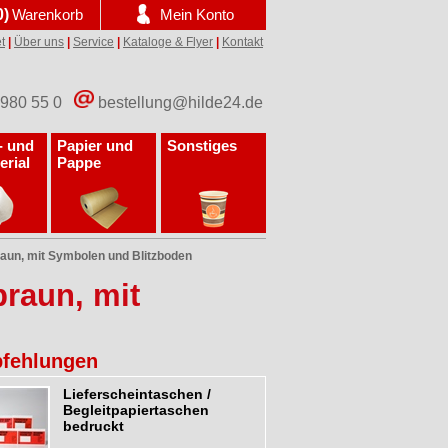
0)
Warenkorb
Mein Konto
t
|
Über uns
|
Service
|
Kataloge & Flyer
|
Kontakt
 980 55 0
bestellung@hilde24.de
- und
Papier und
Sonstiges
erial
Pappe
raun, mit Symbolen und Blitzboden
braun, mit
fehlungen
Lieferscheintaschen /
Begleitpapiertaschen
bedruckt