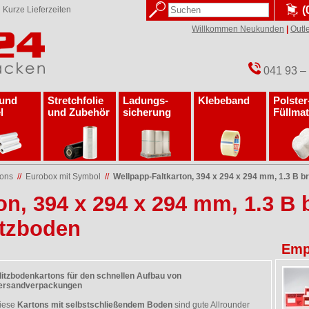
(
✓
Kurze Lieferzeiten
Willkommen Neukunden
|
Outle
041 93 –
 und
Stretchfolie
Ladungs­
Klebeband
Polster
l
und Zubehör
sicherung
Füllmat
tons
//
Eurobox mit Symbol
//
Wellpapp-Faltkarton, 394 x 294 x 294 mm, 1.3 B b
on, 394 x 294 x 294 mm, 1.3 B 
itzboden
Emp
litzbodenkartons für den schnellen Aufbau von
ersandverpackungen
iese
Kartons mit selbstschließendem Boden
sind gute Allrounder