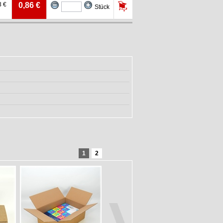
3 €
0,86 €
Stück
1
2