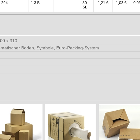
294
1.3 B
80
1,21 €
1,03 €
0,9
St.
300 x 310
tomatischer Boden, Symbole, Euro-Packing-System