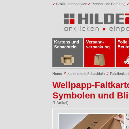
✓
Großkundenservice
✓
Persönliche Beratung
Kartons und
Versand­
Folie
Schachteln
verpackung
Beute
Home
//
Kartons und Schachteln
//
Palettenkar
Wellpapp-Faltkart
Symbolen und Bl
(1 Artikel)
B
V
D