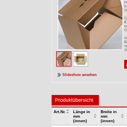
i
K
V
D
0
v
D
A
0
v
V
Slideshow ansehen
Produktübersicht
Art.Nr.
Länge in
Breite in
mm
mm
(innen)
(innen)