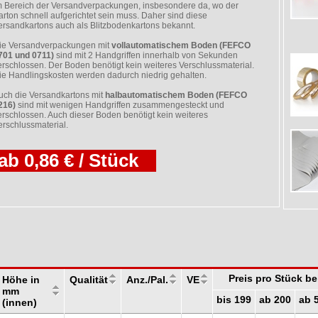
m Bereich der Versandverpackungen, insbesondere da, wo der
arton schnell aufgerichtet sein muss. Daher sind diese
ersandkartons auch als Blitzbodenkartons bekannt.
ie Versandverpackungen mit
vollautomatischem Boden (FEFCO
701 und 0711)
sind mit 2 Handgriffen innerhalb von Sekunden
erschlossen. Der Boden benötigt kein weiteres Verschlussmaterial.
ie Handlingskosten werden dadurch niedrig gehalten.
uch die Versandkartons mit
halbautomatischem Boden (FEFCO
216)
sind mit wenigen Handgriffen zusammengesteckt und
erschlossen. Auch dieser Boden benötigt kein weiteres
erschlussmaterial.
ab 0,86 € / Stück
Preis pro Stück b
Höhe in
Qualität
Anz./Pal.
VE
mm
bis 199
ab 200
ab 
(innen)