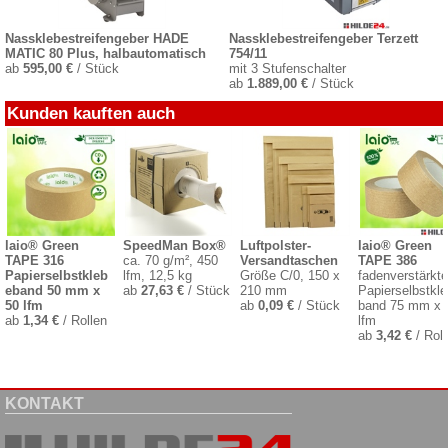
Nassklebestreifengeber HADE
Nassklebestreifengeber Terzett
MATIC 80 Plus, halbautomatisch
754/11
ab
595,00 €
/ Stück
mit 3 Stufenschalter
ab
1.889,00 €
/ Stück
Kunden kauften auch
laio® Green
SpeedMan Box®
Luftpolster-
laio® Green
TAPE 316
ca. 70 g/m², 450
Versandtaschen
TAPE 386
Papierselbstkleb
lfm, 12,5 kg
Größe C/0, 150 x
fadenverstärkt
eband 50 mm x
ab
27,63 €
/ Stück
210 mm
Papierselbstkl
50 lfm
ab
0,09 €
/ Stück
band 75 mm x 
ab
1,34 €
/ Rollen
lfm
ab
3,42 €
/ Roll
KONTAKT