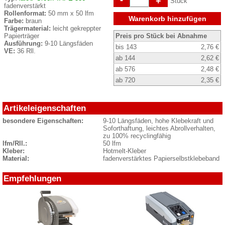
+
Stück
fadenverstärkt
Rollenformat:
50 mm x 50 lfm
Warenkorb hinzufügen
Farbe:
braun
Trägermaterial:
leicht gekreppter
Papierträger
Preis pro Stück bei Abnahme
Ausführung:
9-10 Längsfäden
bis 143
2,76 €
VE:
36 Rll.
ab 144
2,62 €
ab 576
2,48 €
ab 720
2,35 €
Artikeleigenschaften
besondere Eigenschaften:
9-10 Längsfäden, hohe Klebekraft und
Soforthaftung, leichtes Abrollverhalten,
zu 100% recyclingfähig
lfm/Rll.:
50 lfm
Kleber:
Hotmelt-Kleber
Material:
fadenverstärktes Papierselbstklebeband
Empfehlungen