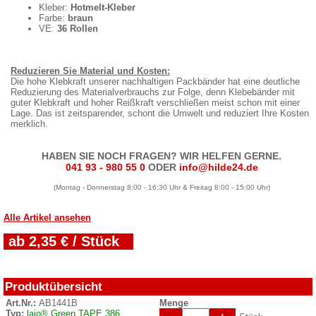
Kleber:
Hotmelt-Kleber
Farbe:
braun
VE:
36 Rollen
Reduzieren Sie Material und Kosten:
Die hohe Klebkraft unserer nachhaltigen Packbänder hat eine deutliche
Reduzierung des Materialverbrauchs zur Folge, denn Klebebänder mit
guter Klebkraft und hoher Reißkraft verschließen meist schon mit einer
Lage. Das ist zeitsparender, schont die Umwelt und reduziert Ihre Kosten
merklich.
HABEN SIE NOCH FRAGEN? WIR HELFEN GERNE.
041 93 - 980 55 0
ODER
info@hilde24.de
(Montag - Donnerstag 8:00 - 16:30 Uhr & Freitag 8:00 - 15:00 Uhr)
Alle Artikel ansehen
ab 2,35 € / Stück
Produktübersicht
Art.Nr.:
AB1441B
Menge
Typ:
laio® Green TAPE 386
-