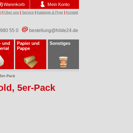
0)
Warenkorb
Mein Konto
t
|
Über uns
|
Service
|
Kataloge & Flyer
|
Kontakt
 980 55 0
bestellung@hilde24.de
- und
Papier und
Sonstiges
erial
Pappe
 5er-Pack
old, 5er-Pack