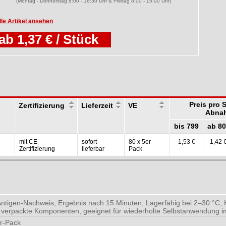
(Montag - Donnerstag 8:00 - 16:30 Uhr & Freitag 8:00 - 15:00 Uhr)
lle Artikel ansehen
ab 1,37 € / Stück
Preis pro 
Zertifizierung
Lieferzeit
VE
Abna
bis 799
ab 80
mit CE
sofort
80 x 5er-
1,53 €
1,42 
Zertifizierung
lieferbar
Pack
Antigen-Nachweis, Ergebnis nach 15 Minuten, Lagerfähig bei 2–30 °C, 
 verpackte Komponenten, geeignet für wiederholte Selbstanwendung im
er-Pack