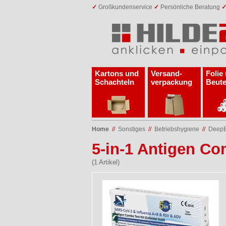
✓
Großkundenservice
✓
Persönliche Beratung
Kartons und
Versand­
Folie
Schachteln
verpackung
Beute
Home
//
Sonstiges
//
Betriebshygiene
//
DeepBl
5-in-1 Antigen Co
(1 Artikel)