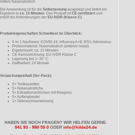
mittels Nasenabstrich.
Die Anwendung ist für die
Selbsttestung
ausgelegt und liefert ein
Ergebnis in
ca. 15 Minuten
. Das Produkt ist
CE-zertifiziert
und
erfüllt die Anforderungen der
EU-IVDR (Klasse C)
.
Produkteigenschaften Schnelltest im Überblick:
5-in-1 Nachweis: COVID-19, Influenza A+B, RSV, Adenovirus
Probenmaterial: Nasenabstrich (anterior nasal)
Ergebniszeit: ca. 15 Minuten
CE-Kennzeichnung, EU-IVDR Klasse C
Lagerung bei 2–30 °C
Haltbarkeit: 24 Monate
Verpackungsinhalt (5er-Pack):
5× Testkassetten
5× Nasenabstriche
5× Extraktionsröhrchen mit Reagenz
5× Auffangbeutel
1× Gebrauchsanweisung
HABEN SIE NOCH FRAGEN? WIR HELFEN GERNE.
041 93 - 980 55 0
ODER
info@hilde24.de