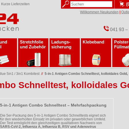
(
✓
Kurze Lieferzeiten
Willkommen Neukunden
|
Outle
041 93 –
 und
Stretchfolie
Ladungs­
Klebeband
Polster
l
und Zubehör
sicherung
Füllmat
ue 5in1 / 3in1 Kombitest
//
5-in-1 Antigen Combo Schnelltest, kolloidales Gold,
mbo Schnelltest, kolloidales G
5-in-1 Antigen Combo Schnelltest – Mehrfachpackung
Die 5er-Packung des 5-in-1 Antigen Combo Schnelltests eignet sich
für den wiederholten Einsatz im privaten oder gewerblichen Umfeld.
Der Test ermöglicht den gleichzeitigen qualitativen Nachweis von
SARS-CoV-2, Influenza A, Influenza B, RSV und Adenovirus