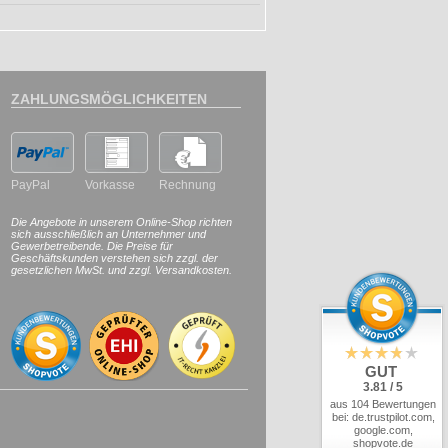
ZAHLUNGSMÖGLICHKEITEN
PayPal
Vorkasse
Rechnung
Die Angebote in unserem Online-Shop richten
sich ausschließlich an Unternehmer und
Gewerbetreibende. Die Preise für
Geschäftskunden verstehen sich zzgl. der
gesetzlichen MwSt. und zzgl. Versandkosten.
GUT
3.81 / 5
aus 104 Bewertungen
bei: de.trustpilot.com,
google.com,
shopvote.de