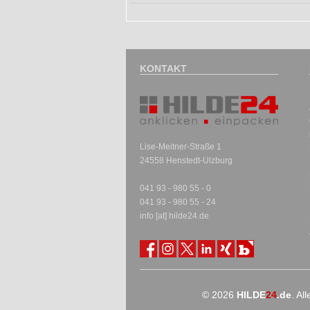
KONTAKT
Lise-Meitner-Straße 1
24558 Henstedt-Ulzburg
041 93 - 980 55 - 0
041 93 - 980 55 - 24
info [at] hilde24.de
© 2026
HILDE
24
.de
. Al