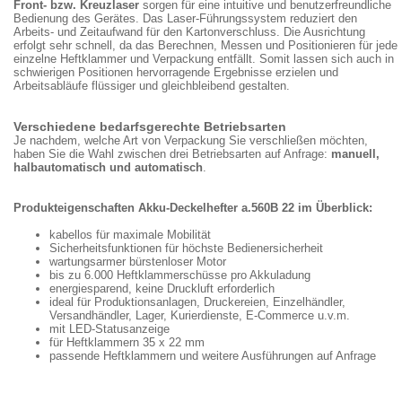
Front- bzw. Kreuzlaser
sorgen für eine intuitive und benutzerfreundliche
Bedienung des Gerätes. Das Laser-Führungssystem reduziert den
Arbeits- und Zeitaufwand für den Kartonverschluss. Die Ausrichtung
erfolgt sehr schnell, da das Berechnen, Messen und Positionieren für jede
einzelne Heftklammer und Verpackung entfällt. Somit lassen sich auch in
schwierigen Positionen hervorragende Ergebnisse erzielen und
Arbeitsabläufe flüssiger und gleichbleibend gestalten.
Verschiedene bedarfsgerechte Betriebsarten
Je nachdem, welche Art von Verpackung Sie verschließen möchten,
haben Sie die Wahl zwischen drei Betriebsarten auf Anfrage:
manuell,
halbautomatisch und automatisch
.
Produkteigenschaften Akku-Deckelhefter a.560B 22 im Überblick:
kabellos für maximale Mobilität
Sicherheitsfunktionen für höchste Bedienersicherheit
wartungsarmer bürstenloser Motor
bis zu 6.000 Heftklammerschüsse pro Akkuladung
energiesparend, keine Druckluft erforderlich
ideal für Produktionsanlagen, Druckereien, Einzelhändler,
Versandhändler, Lager, Kurierdienste, E-Commerce u.v.m.
mit LED-Statusanzeige
für Heftklammern 35 x 22 mm
passende Heftklammern und weitere Ausführungen auf Anfrage