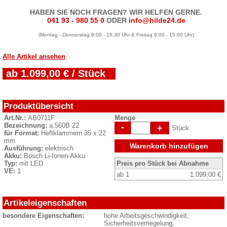
HABEN SIE NOCH FRAGEN? WIR HELFEN GERNE.
041 93 - 980 55 0
ODER
info@hilde24.de
(Montag - Donnerstag 8:00 - 16:30 Uhr & Freitag 8:00 - 15:00 Uhr)
Alle Artikel ansehen
ab 1.099,00 € / Stück
Produktübersicht
Art.Nr.:
AB0711F
Menge
Bezeichnung:
a.560B 22
-
+
Stück
für Format:
Heftklammern 35 x 22
mm
Warenkorb hinzufügen
Ausführung:
elektrisch
Akku:
Bosch Li-Ionen-Akku
Typ:
mit LED
Preis pro Stück bei Abnahme
VE:
1
ab 1
1.099,00 €
Artikeleigenschaften
besondere Eigenschaften:
hohe Arbeitsgeschwindigkeit,
Sicherheitsverriegelung,