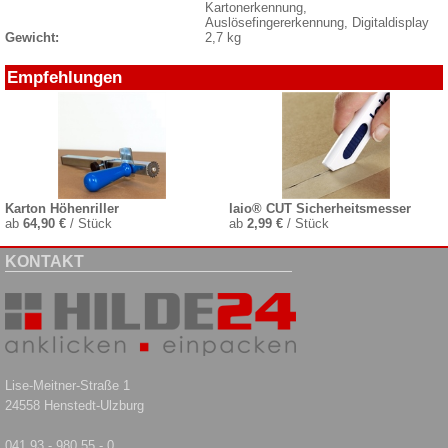
Kartonerkennung,
Auslösefingererkennung, Digitaldisplay
Gewicht:
2,7 kg
Empfehlungen
Karton Höhenriller
laio® CUT Sicherheitsmesser
ab
64,90 €
/ Stück
ab
2,99 €
/ Stück
KONTAKT
Lise-Meitner-Straße 1
24558 Henstedt-Ulzburg
041 93 - 980 55 - 0