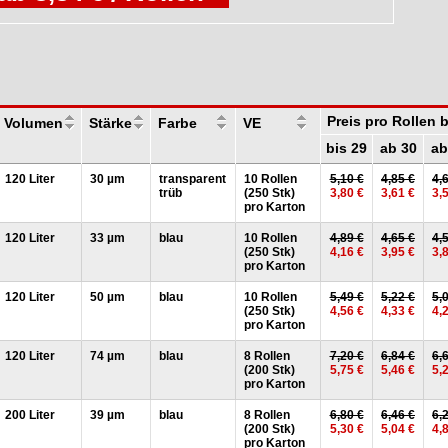
Preis pro Rollen
Volumen
Stärke
Farbe
VE
bis 29
ab 30
ab
120 Liter
30 µm
transparent
10 Rollen
5,10 €
4,85 €
4,
trüb
(250 Stk)
3,80 €
3,61 €
3,
pro Karton
120 Liter
33 µm
blau
10 Rollen
4,89 €
4,65 €
4,
(250 Stk)
4,16 €
3,95 €
3,
pro Karton
120 Liter
50 µm
blau
10 Rollen
5,49 €
5,22 €
5,
(250 Stk)
4,56 €
4,33 €
4,
pro Karton
120 Liter
74 µm
blau
8 Rollen
7,20 €
6,84 €
6,
(200 Stk)
5,75 €
5,46 €
5,
pro Karton
200 Liter
39 µm
blau
8 Rollen
6,80 €
6,46 €
6,
(200 Stk)
5,30 €
5,04 €
4,
pro Karton