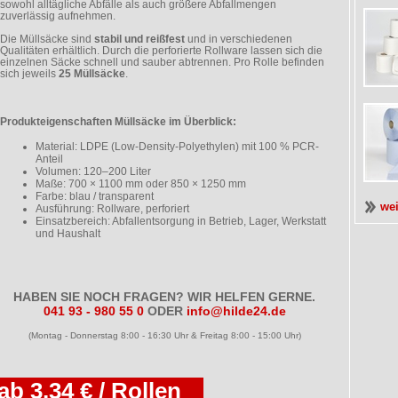
sowohl alltägliche Abfälle als auch größere Abfallmengen
zuverlässig aufnehmen.
Die Müllsäcke sind
stabil und reißfest
und in verschiedenen
Qualitäten erhältlich. Durch die perforierte Rollware lassen sich die
einzelnen Säcke schnell und sauber abtrennen. Pro Rolle befinden
sich jeweils
25 Müllsäcke
.
Produkteigenschaften Müllsäcke im Überblick:
Material: LDPE (Low-Density-Polyethylen) mit 100 % PCR-
Anteil
Volumen: 120–200 Liter
Maße: 700 × 1100 mm oder 850 × 1250 mm
Farbe: blau / transparent
we
Ausführung: Rollware, perforiert
Einsatzbereich: Abfallentsorgung in Betrieb, Lager, Werkstatt
und Haushalt
HABEN SIE NOCH FRAGEN? WIR HELFEN GERNE.
041 93 - 980 55 0
ODER
info@hilde24.de
(Montag - Donnerstag 8:00 - 16:30 Uhr & Freitag 8:00 - 15:00 Uhr)
ab 3,34 € / Rollen