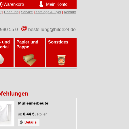
0)
Warenkorb
Mein Konto
t
|
Über uns
|
Service
|
Kataloge & Flyer
|
Kontakt
 980 55 0
bestellung@hilde24.de
- und
Papier und
Sonstiges
erial
Pappe
fehlungen
Mülleimerbeutel
0,44 €
ab
/ Rollen
Details