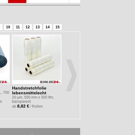
9
10
11
12
13
14
15
Handstretchfolie
PP-Klebeband low noise
Krepp-Kl
L, 700
lebensmittelecht
50 mm × 66 lfm, transparent,
25 mm x 50 
Acrylat-Kleber
0,99 €
20 µm, 500 mm x 300 lfm,
ab
/
0,80 €
en
transparent
ab
/ Rollen
8,82 €
ab
/ Rollen