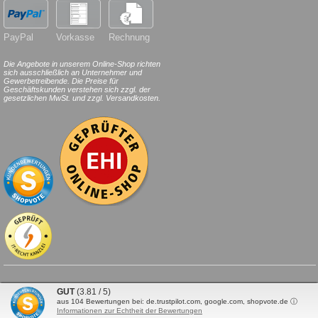
PayPal
Vorkasse
Rechnung
Die Angebote in unserem Online-Shop richten
sich ausschließlich an Unternehmer und
Gewerbetreibende. Die Preise für
Geschäftskunden verstehen sich zzgl. der
gesetzlichen MwSt. und zzgl. Versandkosten.
© 2026
HILDE
24
.de
. Alle Rechte
GUT
(3.81 / 5)
vorbehalten.
aus
104
Bewertungen bei: de.trustpilot.com, google.com, shopvote.de ⓘ
Informationen zur Echtheit der Bewertungen