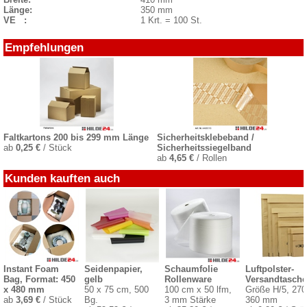
Länge:
350 mm
VE :
1 Krt. = 100 St.
Empfehlungen
Faltkartons 200 bis 299 mm Länge
Sicherheitsklebeband /
ab
0,25 €
/ Stück
Sicherheitssiegelband
ab
4,65 €
/ Rollen
Kunden kauften auch
Instant Foam
Seidenpapier,
Schaumfolie
Luftpolster-
Bag, Format: 450
gelb
Rollenware
Versandtasch
x 480 mm
50 x 75 cm, 500
100 cm x 50 lfm,
Größe H/5, 270
ab
3,69 €
/ Stück
Bg.
3 mm Stärke
360 mm