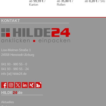
ab
59,59 €
/
ab
35,80 €
/
ab
0,20 €
/ Stü
Karton
Rollen
KONTAKT
Lise-Meitner-Straße 1
24558 Henstedt-Ulzburg
041 93 - 980 55 - 0
041 93 - 980 55 - 24
info [at] hilde24.de
HILDE
24
.de
Aktuelles