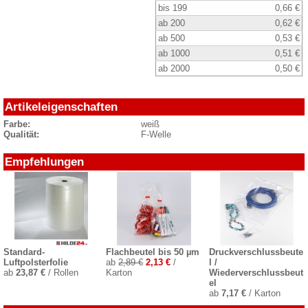
bis 199
0,66 €
ab 200
0,62 €
ab 500
0,53 €
ab 1000
0,51 €
ab 2000
0,50 €
Artikeleigenschaften
Farbe:
weiß
Qualität:
F-Welle
Empfehlungen
Standard-
Flachbeutel bis 50 µm
Druckverschlussbeute
Luftpolsterfolie
ab
2,89 €
2,13 €
/
l /
ab
23,87 €
/ Rollen
Karton
Wiederverschlussbeut
el
ab
7,17 €
/ Karton