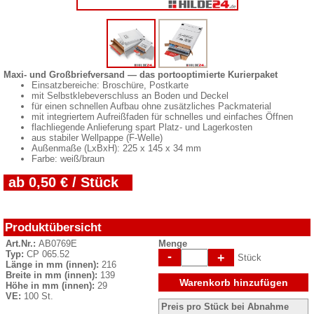
Maxi- und Großbriefversand — das portooptimierte Kurierpaket
Einsatzbereiche: Broschüre, Postkarte
mit Selbstklebeverschluss an Boden und Deckel
für einen schnellen Aufbau ohne zusätzliches Packmaterial
mit integriertem Aufreißfaden für schnelles und einfaches Öffnen
flachliegende Anlieferung spart Platz- und Lagerkosten
aus stabiler Wellpappe (F-Welle)
Außenmaße (LxBxH): 225 x 145 x 34 mm
Farbe: weiß/braun
ab 0,50 € / Stück
Produktübersicht
Art.Nr.:
AB0769E
Menge
Typ:
CP 065.52
-
+
Stück
Länge in mm (innen):
216
Breite in mm (innen):
139
Warenkorb hinzufügen
Höhe in mm (innen):
29
VE:
100 St.
Preis pro Stück bei Abnahme