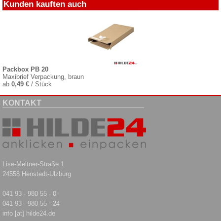
Kunden kauften auch
Packbox PB 20
Maxibrief Verpackung, braun
ab
0,49 €
/ Stück
KONTAKT
Lise-Meitner-Straße 1
24558 Henstedt-Ulzburg
041 93 - 980 55 - 0
041 93 - 980 55 - 24
info [at] hilde24.de