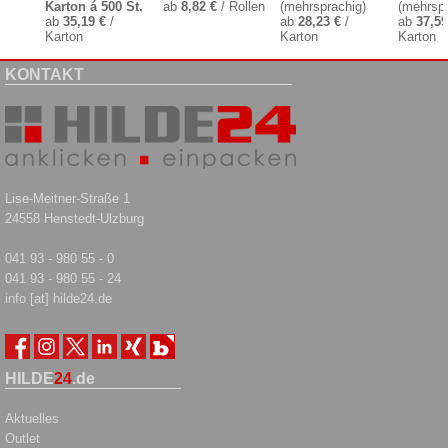
Karton á 500 St.
ab
8,82 €
/ Rollen
(mehrsprachig)
(mehrspr
ab
35,19 €
/
ab
28,23 €
/
ab
37,59
Karton
Karton
Karton
KONTAKT
Lise-Meitner-Straße 1
24558 Henstedt-Ulzburg
041 93 - 980 55 - 0
041 93 - 980 55 - 24
info [at] hilde24.de
HILDE
24
.de
Aktuelles
Outlet