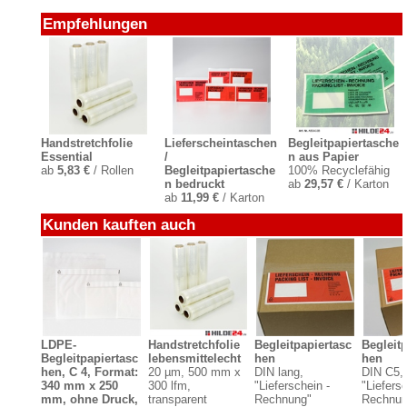
Empfehlungen
Handstretchfolie
Lieferscheintaschen
Begleitpapiertasche
Essential
/
n aus Papier
ab
5,83 €
/ Rollen
Begleitpapiertasche
100% Recyclefähig
n bedruckt
ab
29,57 €
/ Karton
ab
11,99 €
/ Karton
Kunden kauften auch
LDPE-
Handstretchfolie
Begleitpapiertasc
Begleitp
Begleitpapiertasc
lebensmittelecht
hen
hen
hen, C 4, Format:
20 µm, 500 mm x
DIN lang,
DIN C5,
340 mm x 250
300 lfm,
"Lieferschein -
"Liefersc
mm, ohne Druck,
transparent
Rechnung"
Rechnun