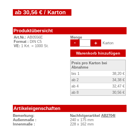
ab 30,56 € / Karton
Produktübersicht
Art.Nr.:
AB0556E
Menge
Format :
DIN C5
-
+
Karton
VE:
1 Krt. = 1000 St.
Warenkorb hinzufügen
Preis pro Karton bei
Abnahme
bis 1
38,20 €
ab 2
34,38 €
ab 4
32,47 €
ab 8
30,56 €
Artikeleigenschaften
Bemerkung:
Nachfolgerartikel
AB2704I
Außenmaße :
240 x 175 mm
Innenmaße :
228 x 162 mm