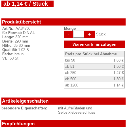
ab 1,14 € / Stück
Produktübersicht
Art.Nr.:
AA8470J
Menge
für Format:
DIN A4
-
+
Stück
Länge:
320 mm
Breite:
290 mm
Warenkorb hinzufügen
Höhe:
35-80 mm
Qualität:
1.02 B
Farbe:
braun
Preis pro Stück bei Abnahme
VE:
50 St.
bis 50
1,63 €
ab 51
1,50 €
ab 250
1,47 €
ab 500
1,30 €
ab 1200
1,14 €
Artikeleigenschaften
besondere Eigenschaften:
mit Aufreißfaden und
Selbstklebeverschluss
Empfehlungen