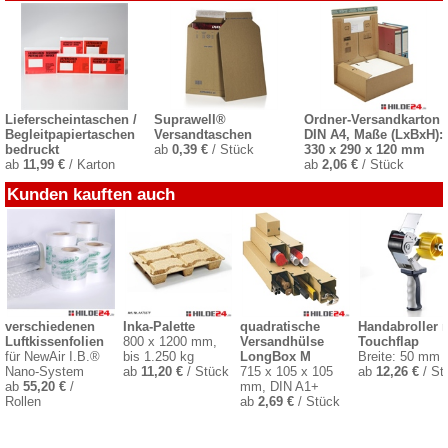
Lieferscheintaschen /
Suprawell®
Ordner-Versandkarton
Begleitpapiertaschen
Versandtaschen
DIN A4, Maße (LxBxH):
bedruckt
ab
0,39 €
/ Stück
330 x 290 x 120 mm
ab
11,99 €
/ Karton
ab
2,06 €
/ Stück
Kunden kauften auch
verschiedenen
Inka-Palette
quadratische
Handabroller 
Luftkissenfolien
800 x 1200 mm,
Versandhülse
Touchflap
für NewAir I.B.®
bis 1.250 kg
LongBox M
Breite: 50 mm
Nano-System
ab
11,20 €
/ Stück
715 x 105 x 105
ab
12,26 €
/ St
ab
55,20 €
/
mm, DIN A1+
Rollen
ab
2,69 €
/ Stück