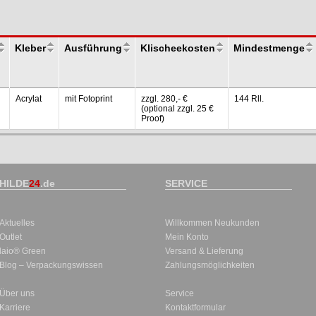
Kleber
Ausführung
Klischeekosten
Mindestmenge
Acrylat
mit Fotoprint
zzgl. 280,- €
144 Rll.
(optional zzgl. 25 €
Proof)
HILDE
24
.de
SERVICE
Aktuelles
Willkommen Neukunden
Outlet
Mein Konto
laio® Green
Versand & Lieferung
Blog – Verpackungswissen
Zahlungsmöglichkeiten
Über uns
Service
Karriere
Kontaktformular