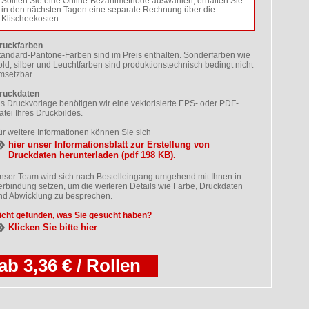
Sollten Sie eine Online-Bezahlmethode auswählen, erhalten Sie
in den nächsten Tagen eine separate Rechnung über die
Klischeekosten.
ruckfarben
tandard-Pantone-Farben sind im Preis enthalten. Sonderfarben wie
old, silber und Leuchtfarben sind produktionstechnisch bedingt nicht
msetzbar.
ruckdaten
ls Druckvorlage benötigen wir eine vektorisierte EPS- oder PDF-
atei Ihres Druckbildes.
ür weitere Informationen können Sie sich
hier unser Informationsblatt zur Erstellung von
Druckdaten herunterladen (pdf 198 KB).
nser Team wird sich nach Bestelleingang umgehend mit Ihnen in
erbindung setzen, um die weiteren Details wie Farbe, Druckdaten
nd Abwicklung zu besprechen.
icht gefunden, was Sie gesucht haben?
Klicken Sie bitte hier
ab 3,36 € / Rollen