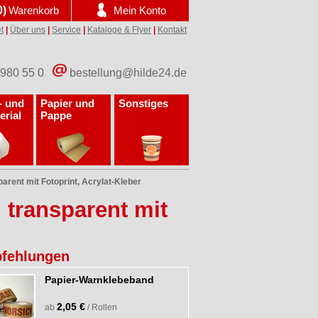
0)
Warenkorb
Mein Konto
t
|
Über uns
|
Service
|
Kataloge & Flyer
|
Kontakt
 980 55 0
bestellung@hilde24.de
- und
Papier und
Sonstiges
erial
Pappe
arent mit Fotoprint, Acrylat-Kleber
 transparent mit
fehlungen
Papier-Warnklebeband
2,05 €
ab
/ Rollen