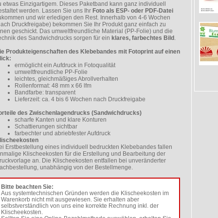
u etwas Einzigartigem. Dieses Paketband kann ganz individuell
estaltet werden. Lassen Sie uns Ihr
Foto als ESP- oder PDF-Datei
ukommen und wir erledigen den Rest. Innerhalb von 4-6 Wochen
nach Druckfreigabe) bekommen Sie Ihr Produkt ganz einfach zu
hnen geschickt. Das umweltfreundliche Material (PP-Folie) und die
echnik des Sandwichdrucks sorgen für ein
klares, farbechtes Bild
.
ie Produkteigenschaften des Klebebandes mit Fotoprint auf einen
lick:
ermöglicht ein Aufdruck in Fotoqualität
umweltfreundliche PP-Folie
leichtes, gleichmäßiges Abrollverhalten
Rollenformat: 48 mm x 66 lfm
Bandfarbe: transparent
Lieferzeit: ca. 4 bis 6 Wochen nach Druckfreigabe
orteile des Zwischenlagendrucks (Sandwichdrucks)
scharfe Kanten und klare Konturen
Schattierungen sichtbar
farbechter und abriebfester Aufdruck
lischeekosten
ei Erstbestellung eines individuell bedruckten Klebebandes fallen
inmalige Klischeekosten für die Erstellung und Bearbeitung der
ruckvorlage an. Die Klischeekosten entfallen bei unveränderter
achbestellung, unabhängig von der Bestellmenge.
Bitte beachten Sie:
Aus systemtechnischen Gründen werden die Klischeekosten im
Warenkorb nicht mit ausgewiesen. Sie erhalten aber
selbstverständlich von uns eine korrekte Rechnung inkl. der
Klischeekosten.