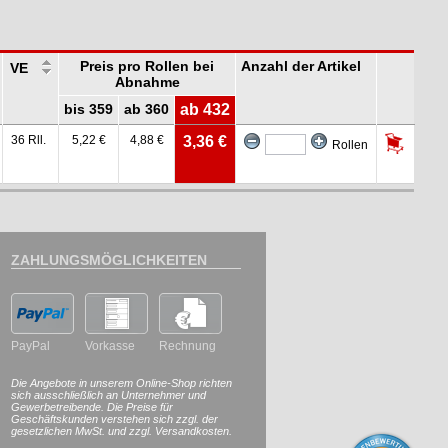
Preis pro Rollen bei
Anzahl der Artikel
VE
Abnahme
bis 359
ab 360
ab 432
36 Rll.
5,22 €
4,88 €
3,36 €
Rollen
ZAHLUNGSMÖGLICHKEITEN
PayPal
Vorkasse
Rechnung
Die Angebote in unserem Online-Shop richten
sich ausschließlich an Unternehmer und
Gewerbetreibende. Die Preise für
Geschäftskunden verstehen sich zzgl. der
gesetzlichen MwSt. und zzgl. Versandkosten.