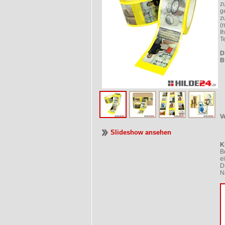
z
g
z
(
I
T
D
B
V
Slideshow ansehen
K
B
e
D
N