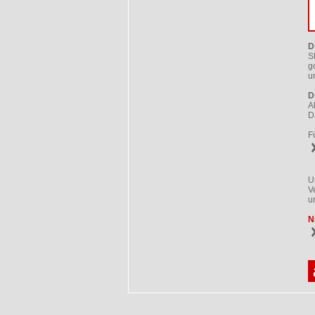
D
S
g
u
D
A
D
F
U
V
u
N