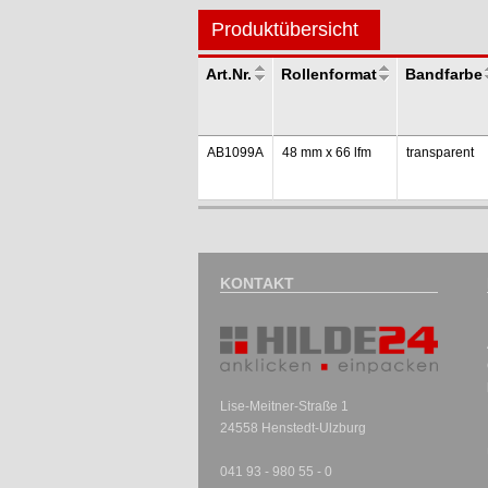
Produktübersicht
Art.Nr.
Rollenformat
Bandfarbe
AB1099A
48 mm x 66 lfm
transparent
KONTAKT
Lise-Meitner-Straße 1
24558 Henstedt-Ulzburg
041 93 - 980 55 - 0