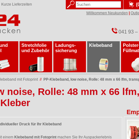
(
✓
Kurze Lieferzeiten
Willkommen Neukunden
|
Outle
041 93 –
 und
Stretchfolie
Ladungs­
Klebeband
Polster
l
und Zubehör
sicherung
Füllmat
lebeband mit Fotoprint
//
PP-Klebeband, low noise, Rolle: 48 mm x 66 lfm, transp
 noise, Rolle: 48 mm x 66 lfm,
-Kleber
Emp
ndividueller Druck für Ihr Klebeband
it einem
Klebeband mit Fotoprint
machen Sie Ihr Auspackerlebnis