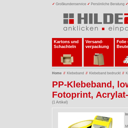
✓
Großkundenservice
✓
Persönliche Beratung
Kartons und
Versand­
Folie
Schachteln
verpackung
Beute
Home
//
Klebeband
//
Klebeband bedruckt
//
K
PP-Klebeband, low
Fotoprint, Acrylat
(1 Artikel)
I
M