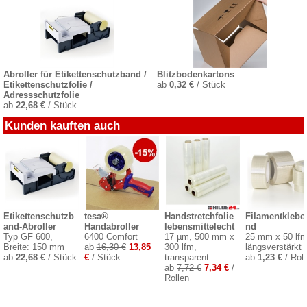
Abroller für Etikettenschutzband /
Blitzbodenkartons
Etikettenschutzfolie /
ab
0,32 €
/ Stück
Adressschutzfolie
ab
22,68 €
/ Stück
Kunden kauften auch
Etikettenschutzb
tesa®
Handstretchfolie
Filamentklebe
and-Abroller
Handabroller
lebensmittelecht
nd
Typ GF 600,
6400 Comfort
17 µm, 500 mm x
25 mm x 50 lfm
Breite: 150 mm
ab
16,30 €
13,85
300 lfm,
längsverstärkt
ab
22,68 €
/ Stück
€
/ Stück
transparent
ab
1,23 €
/ Roll
ab
7,72 €
7,34 €
/
Rollen