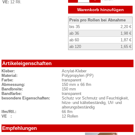
VE:
12 Rll.
Warenkorb hinzufügen
Preis pro Rollen bei Abnahme
bis 35
2,20 €
ab 36
1,98 €
ab 60
1,87 €
ab 120
1,65 €
Artikeleigenschaften
Kleber:
Acrylat-Kleber
Material:
Polypropylen (PP)
Farbe:
transparent
Abmessung:
150 mm x 66 lfm
Bandbreite:
150 mm
Bandfarbe:
transparent
besondere Eigenschaften:
Schutz vor Schmutz und Feuchtigkeit,
hitze- und kältebeständig, UV- und
alterungsbeständig
lfm/Rll.:
66 lfm
VE :
12 Rollen
Empfehlungen