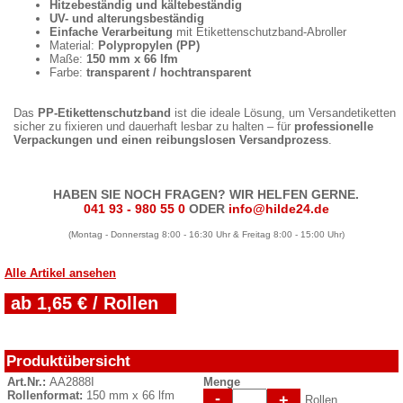
Hitzebeständig und kältebeständig
UV- und alterungsbeständig
Einfache Verarbeitung
mit Etikettenschutzband-Abroller
Material:
Polypropylen (PP)
Maße:
150 mm x 66 lfm
Farbe:
transparent / hochtransparent
Das
PP-Etikettenschutzband
ist die ideale Lösung, um Versandetiketten
sicher zu fixieren und dauerhaft lesbar zu halten – für
professionelle
Verpackungen und einen reibungslosen Versandprozess
.
HABEN SIE NOCH FRAGEN? WIR HELFEN GERNE.
041 93 - 980 55 0
ODER
info@hilde24.de
(Montag - Donnerstag 8:00 - 16:30 Uhr & Freitag 8:00 - 15:00 Uhr)
Alle Artikel ansehen
ab 1,65 € / Rollen
Produktübersicht
Art.Nr.:
AA2888I
Menge
Rollenformat:
150 mm x 66 lfm
-
+
Rollen