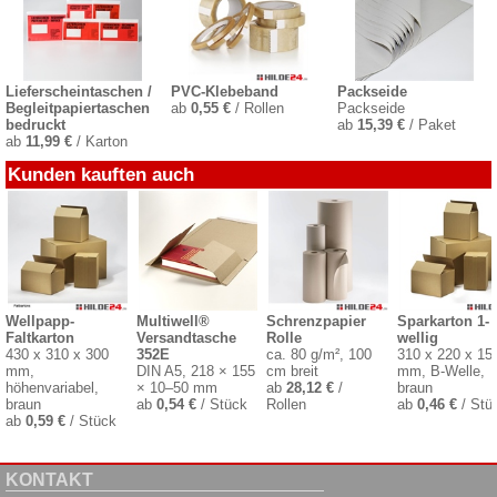
Lieferscheintaschen /
PVC-Klebeband
Packseide
Begleitpapiertaschen
ab
0,55 €
/ Rollen
Packseide
bedruckt
ab
15,39 €
/ Paket
ab
11,99 €
/ Karton
Kunden kauften auch
Wellpapp-
Multiwell®
Schrenzpapier
Sparkarton 1-
Faltkarton
Versandtasche
Rolle
wellig
430 x 310 x 300
352E
ca. 80 g/m², 100
310 x 220 x 15
mm,
DIN A5, 218 × 155
cm breit
mm, B-Welle,
höhenvariabel,
× 10–50 mm
ab
28,12 €
/
braun
braun
ab
0,54 €
/ Stück
Rollen
ab
0,46 €
/ Stü
ab
0,59 €
/ Stück
KONTAKT