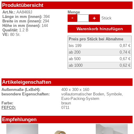
Produktübersicht
Art.Nr.:
AA8469J
Menge
Länge in mm (innen):
394
-
+
Stück
Breite in mm (innen):
294
Höhe in mm (innen):
144
Warenkorb hinzufügen
Qualität:
1.2 B
VE:
80 St.
Preis pro Stück bei Abnahme
bis 199
0,87 €
ab 200
0,74 €
ab 500
0,67 €
ab 1000
0,62 €
Artikeleigenschaften
Außenmaße (LxBxH):
400 x 300 x 160
besondere Eigenschaften:
vollautomatischer Boden, Symbole,
Euro-Packing-System
Farbe:
braun
FEFCO:
0711
Empfehlungen