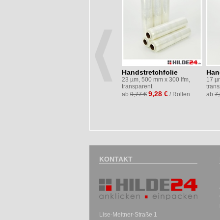
014
PP-
Handstretchfolie
Han
braun
Automatenklebeband
23 µm, 500 mm x 300 lfm,
17 µ
transparent
tran
en
Standard
9,28 €
ab
9,77 €
/ Rollen
ab
7
50 mm x 990 lfm,
Naturkautschuk-Kleber,
transparent
10,99 €
ab
/ Rollen
KONTAKT
Lise-Meitner-Straße 1