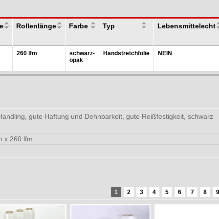
te
Rollenlänge
Farbe
Typ
Lebensmittelecht
260 lfm
schwarz-
Handstretchfolie
NEIN
opak
andling, gute Haftung und Dehnbarkeit, gute Reißfestigkeit, schwarz
 x 260 lfm
1
2
3
4
5
6
7
8