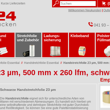
(
✓
Kurze Lieferzeiten
Willkommen Neukunden
|
Outle
041 93 –
 und
Stretchfolie
Ladungs­
Klebeband
Polster
l
und Zubehör
sicherung
Füllmat
folie Essential
//
Handstretchfolie Essential
//
Handstretchfolie 23 µm, 500 mm 
23 µm, 500 mm x 260 lfm, sch
Emp
Schwarze Handstretchfolie 23 µm
Die
Handstretchfolie
eignet sich für unterschiedliche Arten von
Waren mit verschiedenen Abmessungen. Es handelt sich hierbei um
eine selbsthaftende und dehnbare Stretchfolie mit guter Durchstoß-
und Reißfestigkeit. So können Sie eine gute Palettenstabilisierung