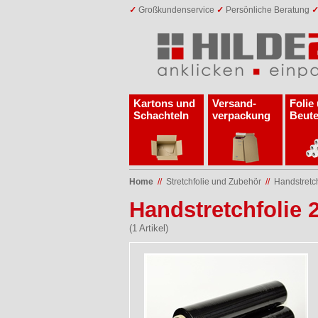
✓
Großkundenservice
✓
Persönliche Beratung
Kartons und
Versand­
Folie
Schachteln
verpackung
Beute
Home
//
Stretchfolie und Zubehör
//
Handstretch
Handstretchfolie 
(1 Artikel)