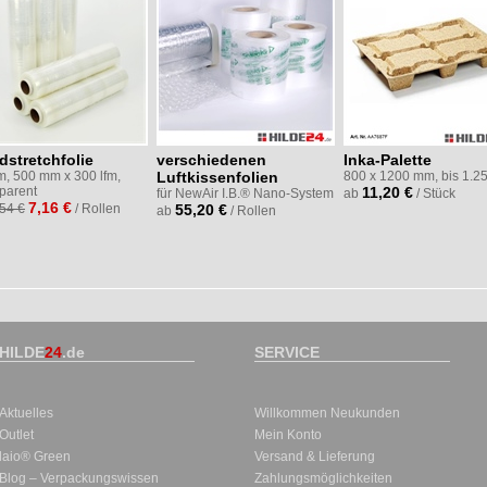
dstretchfolie
verschiedenen
Inka-Palette
m, 500 mm x 300 lfm,
Luftkissenfolien
800 x 1200 mm, bis 1.2
sparent
11,20 €
für NewAir I.B.® Nano-System
ab
/ Stück
7,16 €
,54 €
/ Rollen
55,20 €
ab
/ Rollen
HILDE
24
.de
SERVICE
Aktuelles
Willkommen Neukunden
Outlet
Mein Konto
laio® Green
Versand & Lieferung
Blog – Verpackungswissen
Zahlungsmöglichkeiten