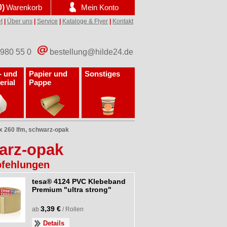
0)
Warenkorb
Mein Konto
t
|
Über uns
|
Service
|
Kataloge & Flyer
|
Kontakt
 980 55 0
bestellung@hilde24.de
- und
Papier und
Sonstiges
erial
Pappe
x 260 lfm, schwarz-opak
warz-opak
fehlungen
tesa® 4124 PVC Klebeband
Premium "ultra strong"
3,39 €
ab
/ Rollen
Details