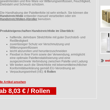
gewährleisten und Ihre Ware vor Witterungseinflüssen, Feuchtigkeit,
Diebstahl und Schmutz schützen.
Die Handhabung der Palettenfolie ist sehr einfach. Sie können die
Handstretchfolie
entweder manuell verarbeiten oder ein
Handstretchfolien-Abroller
benutzen.
Produkteigenschaften Handstretchfolie im Überblick:
haftende, dehnbare Stretchfolie mit guter Durchstoß- und
Reißfestigkeit
zuverlässiger Schutz vor Verschmutzung und
Witterungseinflüssen
leicht abzurollen und herunterzuschneiden
Flexibel in Ihrer Form sowie der Verwendung, ermöglicht
eine optimale Palettenstabilisierung und eine
we
ausgezeichnete Verbindung zwischen Palette und Ladung
Wir bieten auch die Stretchfolie mit lebensmittelrechtlicher
Konformitätserklärung gemäß EU-Verordnung an
Verpackungseinheit (VE):
6 Rollen
lle Artikel ansehen
ab 8,03 € / Rollen