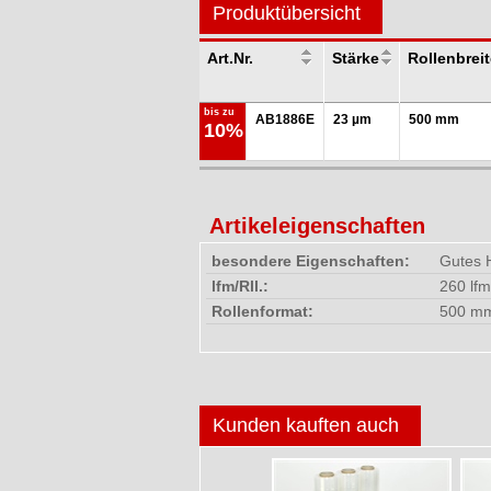
Produktübersicht
Art.Nr.
Stärke
Rollenbrei
bis zu
AB1886E
23 µm
500 mm
10%
Artikeleigenschaften
besondere Eigenschaften:
Gutes H
lfm/Rll.:
260 lfm
Rollenformat:
500 mm
Kunden kauften auch