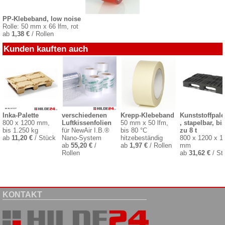
PP-Klebeband, low noise
Rolle: 50 mm x 66 lfm, rot
ab
1,38 €
/ Rollen
Kunden kauften auch
Inka-Palette
verschiedenen
Krepp-Klebeband
Kunststoffpale
800 x 1200 mm,
Luftkissenfolien
50 mm x 50 lfm,
, stapelbar, bi
bis 1.250 kg
für NewAir I.B.®
bis 80 °C
zu 8 t
ab
11,20 €
/ Stück
Nano-System
hitzebeständig
800 x 1200 x 1
ab
55,20 €
/
ab
1,97 €
/ Rollen
mm
Rollen
ab
31,62 €
/ St
KONTAKT