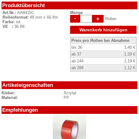
Produktübersicht
Art.Nr.:
AA8415C
Menge
Rollenformat:
48 mm x 66 lfm
-
+
Rollen
Farbe:
rot
VE :
36 Rll.
Warenkorb hinzufügen
Preis pro Rollen bei Abnahme
bis 36
1,40 €
ab 37
1,29 €
ab 144
1,19 €
ab 288
1,12 €
Artikeleigenschaften
Kleber:
Acrylat
Material:
PP
Empfehlungen